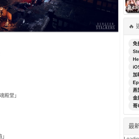
🔥
免
St
：
He
iO
加
Ep
燕
靈魂殿堂」
金
哥
最
箱」
Loading