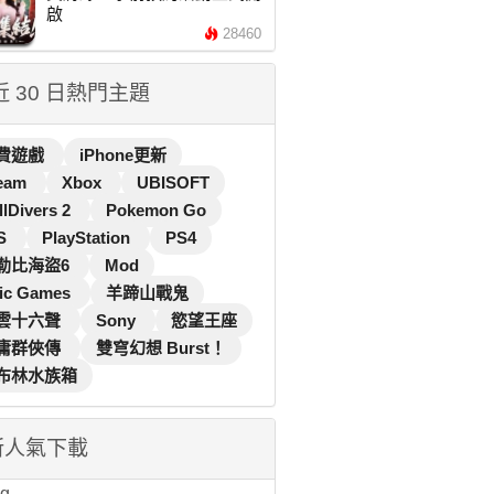
啟
28460
 近 30 日熱門主題
費遊戲
iPhone更新
eam
Xbox
UBISOFT
llDivers 2
Pokemon Go
S
PlayStation
PS4
勒比海盜6
Mod
ic Games
羊蹄山戰鬼
雲十六聲
Sony
慾望王座
庸群俠傳
雙穹幻想 Burst！
布林水族箱
新人氣下載
...