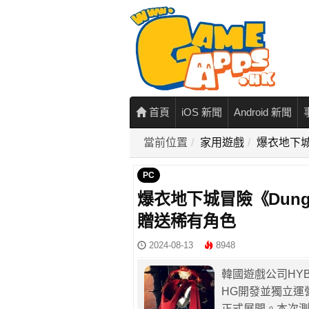
首頁
iOS 新聞
Android 新聞
當前位置
家用遊戲
爆衣地下城冒
PC
爆衣地下城冒險《Dungeon
贈送稀有角色
2024-08-13
8948
韓國遊戲公司HYBE 
HG開發並獨立運營的
正式展開。本次測