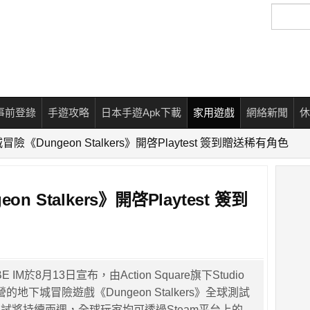
搜
尋
事前登錄
手遊攻略
日本手遊Apk下載
家用遊戲
網絡新聞
休
險《Dungeon Stalkers》開啓Playtest 簽到贈送稀有角色
 Stalkers》開啓Playtest 簽到
IM於8月13日宣布，由Action Square旗下Studio
地下城冒險遊戲《Dungeon Stalkers》全球測試
試將持續兩週，全球玩家均可透過Steam平台上的