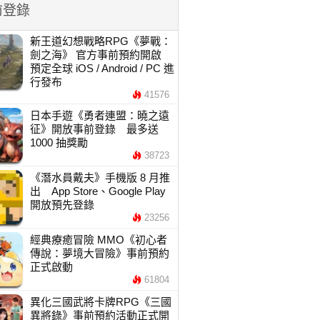
前登錄
新王道幻想戰略RPG《夢戰：
劍之海》 官方事前預約開啟
預定全球 iOS / Android / PC 進
行發布
41576
日本手遊《勇者連盟：曉之遠
征》開放事前登錄 最多送
1000 抽獎勵
38723
《潛水員戴夫》手機版 8 月推
出 App Store、Google Play
開放預先登錄
23256
經典療癒冒險 MMO《初心者
傳說：夢境大冒險》事前預約
正式啟動
61804
異化三國武將卡牌RPG《三國
異將錄》事前預約活動正式開