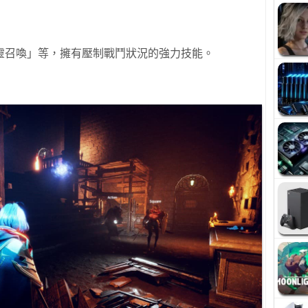
靈召喚」等，擁有壓制戰鬥狀況的強力技能。