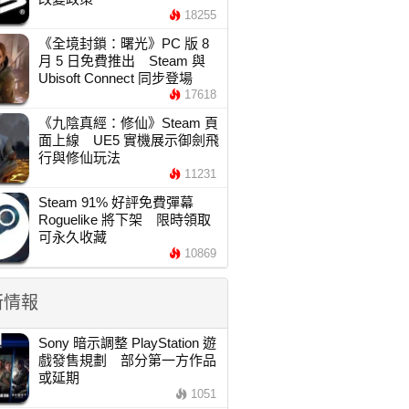
18255
《全境封鎖：曙光》PC 版 8
月 5 日免費推出 Steam 與
Ubisoft Connect 同步登場
17618
《九陰真經：修仙》Steam 頁
面上線 UE5 實機展示御劍飛
行與修仙玩法
11231
Steam 91% 好評免費彈幕
Roguelike 將下架 限時領取
可永久收藏
10869
新情報
Sony 暗示調整 PlayStation 遊
戲發售規劃 部分第一方作品
或延期
1051