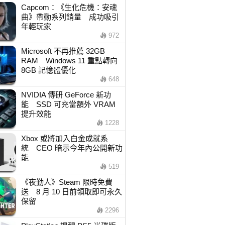
Capcom：《生化危機：安魂
曲》帶動系列銷量 成功吸引
年輕玩家
972
Microsoft 不再推薦 32GB
RAM Windows 11 重點轉向
8GB 記憶體優化
648
NVIDIA 傳研 GeForce 新功
能 SSD 可充當額外 VRAM
提升效能
1228
Xbox 或將加入白金成就系
統 CEO 暗示今年內公開新功
能
519
《夜勤人》Steam 限時免費
送 8 月 10 日前領取即可永久
保留
2296