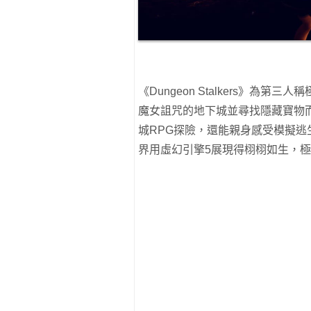
《Dungeon Stalkers》為
魔女詛咒的地下城並尋找隱藏寶物
城RPG探險，還能親身感受模擬
界用虛幻引擎5展現得栩栩如生，