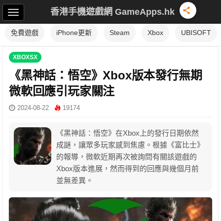
香港手機遊戲網 GameApps.hk
免費遊戲
iPhone更新
Steam
Xbox
UBISOFT
XBOXSX
《黑神話：悟空》Xbox版本發行無期
微軟回應引玩家關注
2024-08-22
19174
《黑神話：悟空》在Xbox上的發行日期依然
成謎，讓眾多玩家感到焦慮。根據《富比士》
的報導，微軟近期再次被詢問有關該遊戲的
Xbox版本進展，然而得到的回應與幾個月前
並無差異。