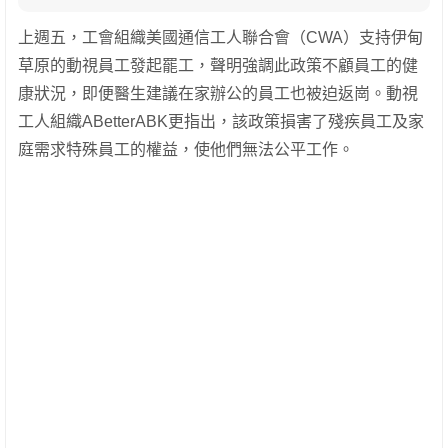
上週五，工會組織美國通信工人聯合會（CWA）支持伊甸
草原的動視員工發起罷工，聲明強調此政策不顧員工的健
康狀況，即便醫生建議在家辦公的員工也被迫返崗。動視
工人組織ABetterABK更指出，該政策損害了殘疾員工及家
庭需求特殊員工的權益，使他們無法公平工作。