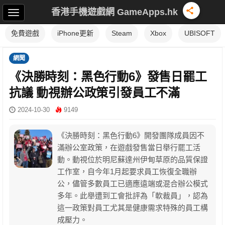
香港手機遊戲網 GameApps.hk
免費遊戲
iPhone更新
Steam
Xbox
UBISOFT
網聞
《決勝時刻：黑色行動6》發售日罷工
抗議 動視辦公政策引發員工不滿
2024-10-30
9149
《決勝時刻：黑色行動6》開發團隊成員因不
滿辦公室政策，在遊戲發售當日舉行罷工活
動。動視位於明尼蘇達州伊甸草原的品質保證
工作室，自今年1月起要求員工恢復全職辦
公，儘管多數員工已適應遠端或混合辦公模式
多年。此舉遭到工會批評為「軟裁員」，認為
這一政策對員工尤其是健康需求特殊的員工構
成壓力。