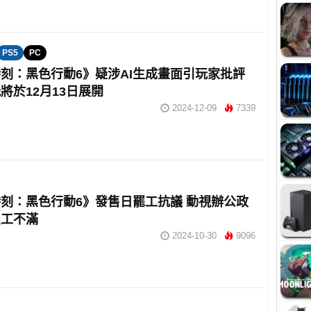
PS5
PC
刻：黑色行動6》疑涉AI生成畫面引玩家批評
將於12月13日展開
2024-12-09
7339
刻：黑色行動6》發售日罷工抗議 動視辦公政
員工不滿
2024-10-30
9096