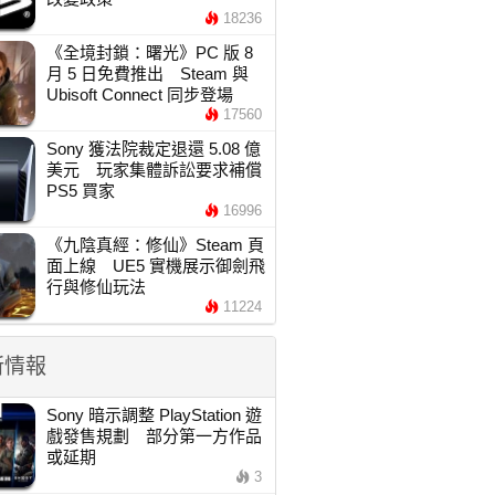
18236
《全境封鎖：曙光》PC 版 8
月 5 日免費推出 Steam 與
Ubisoft Connect 同步登場
17560
Sony 獲法院裁定退還 5.08 億
美元 玩家集體訴訟要求補償
PS5 買家
16996
《九陰真經：修仙》Steam 頁
面上線 UE5 實機展示御劍飛
行與修仙玩法
11224
新情報
Sony 暗示調整 PlayStation 遊
戲發售規劃 部分第一方作品
或延期
3