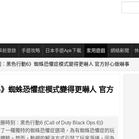
搜
尋
事前登錄
手遊攻略
日本手遊Apk下載
家用遊戲
網絡新聞
休
刻：黑色行動6》蜘蛛恐懼症模式變得更嚇人 官方好心做嚇事
6》蜘蛛恐懼症模式變得更嚇人 官方
黑色行動6 (Call of Duty Black Ops 6)》
入了一種獨特的蜘蛛恐懼症選項，為有蜘蛛恐懼症的玩
玩體驗。然而，動視的解決方式引發了玩家爭議，因為