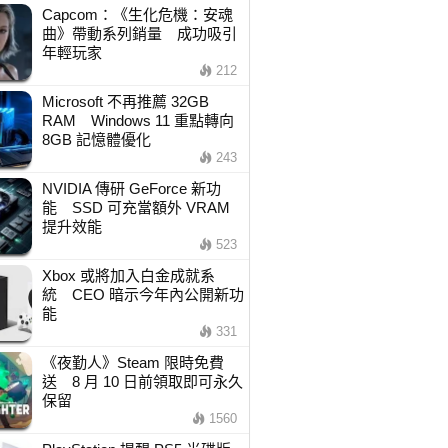
Capcom：《生化危機：安魂
曲》帶動系列銷量 成功吸引
年輕玩家
212
Microsoft 不再推薦 32GB
RAM Windows 11 重點轉向
8GB 記憶體優化
243
NVIDIA 傳研 GeForce 新功
能 SSD 可充當額外 VRAM
提升效能
523
Xbox 或將加入白金成就系
統 CEO 暗示今年內公開新功
能
331
《夜勤人》Steam 限時免費
送 8 月 10 日前領取即可永久
保留
1560