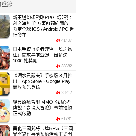
前登錄
新王道幻想戰略RPG《夢戰：
劍之海》 官方事前預約開啟
預定全球 iOS / Android / PC 進
行發布
41407
日本手遊《勇者連盟：曉之遠
征》開放事前登錄 最多送
1000 抽獎勵
38682
《潛水員戴夫》手機版 8 月推
出 App Store、Google Play
開放預先登錄
23212
經典療癒冒險 MMO《初心者
傳說：夢境大冒險》事前預約
正式啟動
61781
異化三國武將卡牌RPG《三國
異將錄》事前預約活動正式開