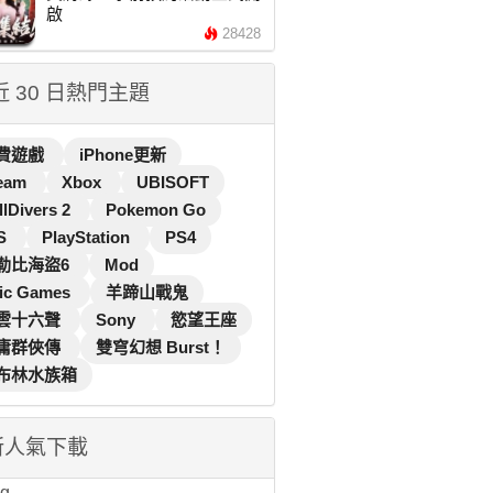
啟
28428
 近 30 日熱門主題
費遊戲
iPhone更新
eam
Xbox
UBISOFT
llDivers 2
Pokemon Go
S
PlayStation
PS4
勒比海盜6
Mod
ic Games
羊蹄山戰鬼
雲十六聲
Sony
慾望王座
庸群俠傳
雙穹幻想 Burst！
布林水族箱
新人氣下載
...