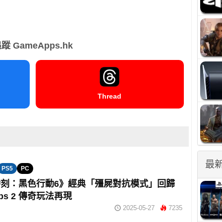
蹤 GameApps.hk
Thread
最
PS5
PC
刻：黑色行動6》經典「殭屍對抗模式」回歸
 Ops 2 傳奇玩法再現
2025-05-27
7235