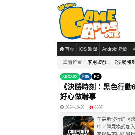
首頁
iOS 新聞
Android 新聞
當前位置
家用遊戲
《決勝時
XBOXSX
PS5
PC
《決勝時刻：黑色行動
好心做嚇事
2024-10-26
8887
在最新發行的《決勝時刻：
中，殭屍模式加
家提供不同的遊