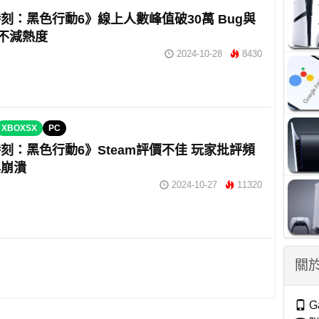
刻：黑色行動6》線上人數峰值破30萬 Bug與
素不減熱度
2024-10-28
8430
XBOXSX
PC
刻：黑色行動6》Steam評價不佳 玩家批評頻
與崩潰
2024-10-27
11320
關於
G