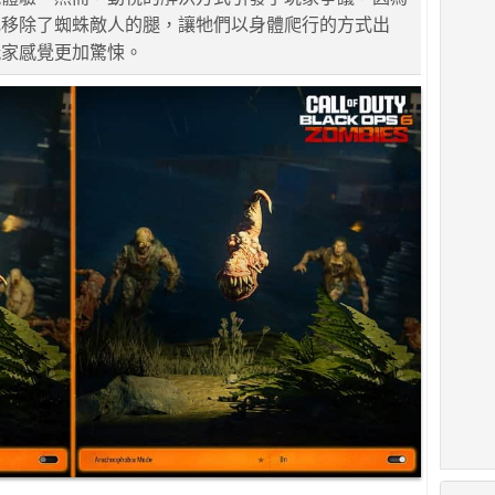
地移除了蜘蛛敵人的腿，讓牠們以身體爬行的方式出
玩家感覺更加驚悚。