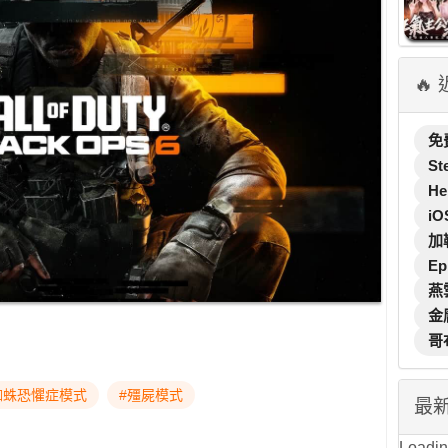
🔥
免
St
He
iO
加
Ep
燕
金
哥
蜘蛛恐懼症模式
#殭屍模式
最
Loading