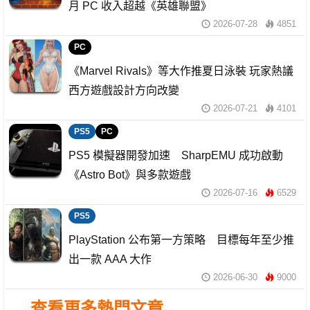
月 PC 收入超越《英雄聯盟》
2026-07-28
4851
PC
《Marvel Rivals》等大作推夏日泳裝 玩家熱議
西方遊戲設計方向改變
2026-07-21
4101
PS5
PC
PS5 模擬器開發加速 SharpEMU 成功啟動
《Astro Bot》與多款遊戲
2026-07-16
6529
PS5
PlayStation 公布第一方策略 目標每年至少推
出一款 AAA 大作
2026-06-30
9000
→查看更多熱門文章