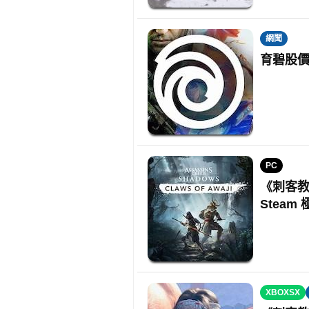
網聞
育碧股價
PC
《刺客教
Steam
XBOXSX