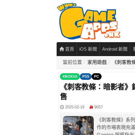
首頁
iOS 新聞
Android 新聞
當前位置
家用遊戲
《刺客教條
XBOXSX
PS5
PC
《刺客教條：暗影者》銷
售
2025-02-19
9057
《刺客教條》系
作的市場表現充滿信
Gaming 報導