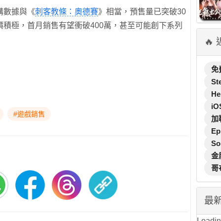
購數據與《
刺客教條：奧德賽
》相當，預售量已突破30
積極，首月銷售有望衝破400萬，甚至可能創下系列
🔥
免
St
He
iO
#遊戲銷售
加
Ep
So
金
哥
最
Loading