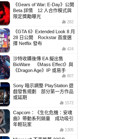
《Gears of War: E-Day》公開
Beta 詳情 12 人合作模式與
限定獎勵曝光
282
《GTA 6》Extended Look 8 月
28 日公開 Rockstar 首度選
擇 Netflix 發布
424
沙特收購後傳 EA 擬出售
BioWare 《Mass Effect》與
《Dragon Age》IP 或易手
807
Sony 暗示調整 PlayStation 遊
戲發售規劃 部分第一方作品
或延期
1572
Capcom：《生化危機：安魂
曲》帶動系列銷量 成功吸引
年輕玩家
1305