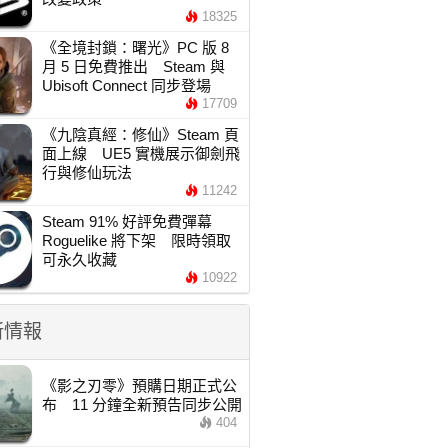
18325
《全境封鎖：曙光》PC 版 8
月 5 日免費推出 Steam 與
Ubisoft Connect 同步登場
17709
《九陰真經：修仙》Steam 頁
面上線 UE5 實機展示御劍飛
行與修仙玩法
11242
Steam 91% 好評免費彈幕
Roguelike 將下架 限時領取
可永久收藏
10922
新情報
《影之刃零》預購日期正式公
布 11 分鐘全新預告同步公開
404