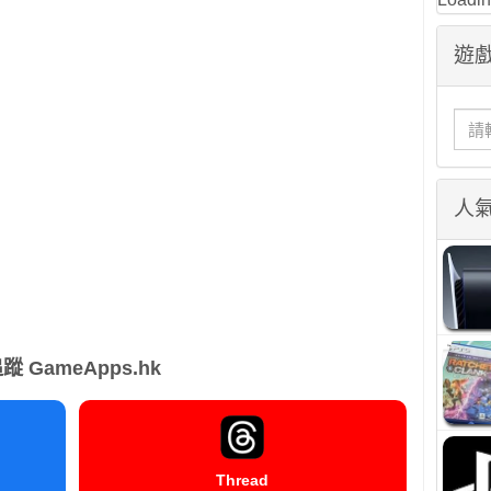
遊戲
人
蹤 GameApps.hk
Thread