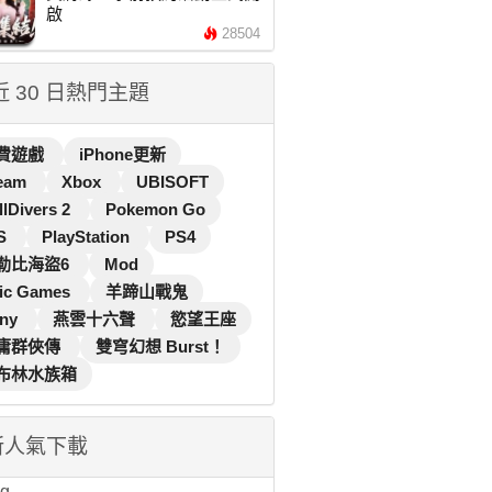
啟
28504
 近 30 日熱門主題
費遊戲
iPhone更新
eam
Xbox
UBISOFT
llDivers 2
Pokemon Go
S
PlayStation
PS4
勒比海盜6
Mod
ic Games
羊蹄山戰鬼
ny
燕雲十六聲
慾望王座
庸群俠傳
雙穹幻想 Burst！
布林水族箱
新人氣下載
...