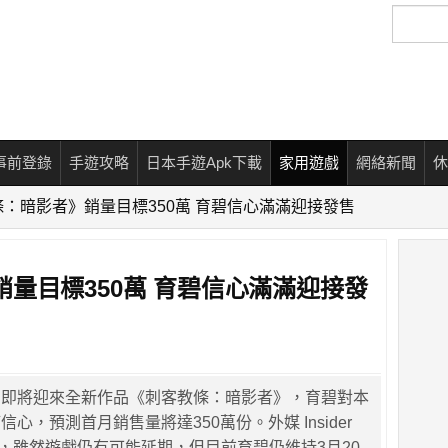
搜
尋
事前登錄
手遊攻略
日本手遊Apk下載
家用遊戲
網絡新聞
休
：暗影者》銷量目標350萬 育碧信心滿滿迎接發售
量目標350萬 育碧信心滿滿迎接發
列即將迎來全新作品《刺客教條：暗影者》，育碧對本
心，預測首月銷售量將達350萬份。外媒 Insider
指出，雖然遊戲仍有可能延期，但目前育碧仍維持3月20