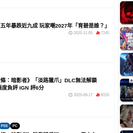
五年暴跌近九成 玩家嘲2027年「育碧是誰？」
2025-11-05
7245
條：暗影者》「淡路獵爪」DLC無法解鎖
 極度負評 IGN 評6分
2025-09-17
8155
PS5
PC