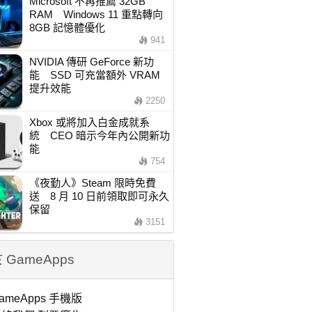
Microsoft 不再推薦 32GB
RAM Windows 11 重點轉向
8GB 記憶體優化
941
NVIDIA 傳研 GeForce 新功
能 SSD 可充當額外 VRAM
提升效能
2250
Xbox 或將加入白金成就系
統 CEO 暗示今年內公開新功
能
754
《夜勤人》Steam 限時免費
送 8 月 10 日前領取即可永久
保留
3151
 GameApps
ameApps 手機版