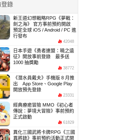
前登錄
新王道幻想戰略RPG《夢戰：
劍之海》 官方事前預約開啟
預定全球 iOS / Android / PC 進
行發布
42048
日本手遊《勇者連盟：曉之遠
征》開放事前登錄 最多送
1000 抽獎勵
38772
《潛水員戴夫》手機版 8 月推
出 App Store、Google Play
開放預先登錄
23331
經典療癒冒險 MMO《初心者
傳說：夢境大冒險》事前預約
正式啟動
61829
異化三國武將卡牌RPG《三國
異將錄》事前預約活動正式開