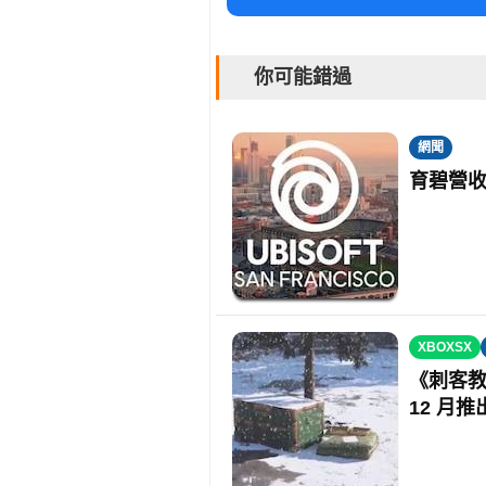
你可能錯過
網聞
育碧營收
XBOXSX
《刺客教
12 月推