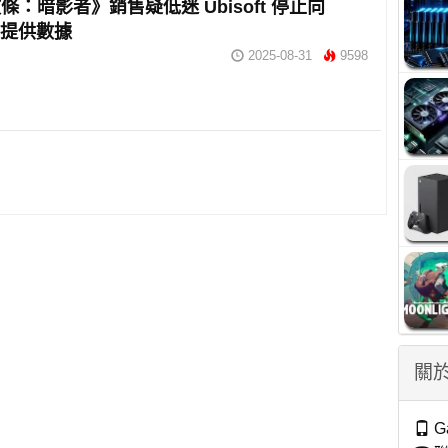
條：暗影者》銷售疑低迷 Ubisoft 停止向
na 提供數據
2025-08-31
9598
關於
G