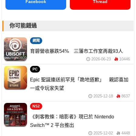
Facebook
Thread
你可能錯過
網聞
育碧營收暴跌54% 三藩市工作室再裁93人
2026-06-23
10446
PC
Epic 聖誕連送前罕見「跪地道歉」 親認喜加
一或令玩家失望
2025-12-18
8637
NS2
《刺客教條：暗影者》現已於 Nintendo
Switch™ 2 平台推出
2025-12-02
4448