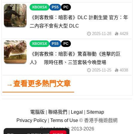
XBOXSX
PS5
PC
《刺客教條：暗影者》DLC 計劃生變 官方：年
二內容不會有大型 DLC
2025-11-28
4429
XBOXSX
PS5
PC
《刺客教條：暗影者》驚喜聯動《進擊的巨
人》 限時任務、三笠套裝今晚登場
2025-11-25
4038
→查看更多熱門文章
電腦版
|
聯絡我們
|
Legal
|
Sitemap
Privacy Policy
|
Terms of Use
© 香港手機遊戲網
GameApps.hk 2013-2026