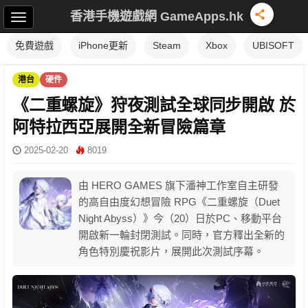
香港手機遊戲網 GameApps.hk
免費遊戲
iPhone更新
Steam
Xbox
UBISOFT
港台
硬件
《二重螺旋》狩夜測試全球同步開啟 於
阿特拉西亞展開全新冒險篇章
2025-02-20
8019
由 HERO GAMES 旗下潘神工作室自主研發
的高自由度幻想冒險 RPG《二重螺旋（Duet
Night Abyss）》今（20）日於PC、移動平台
開啟新一輪封閉測試。同時，官方釋出全新的
角色特別慶祝影片，展開此次測試序幕。