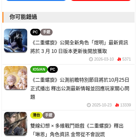
你可能錯過
PC
手遊
《二重螺旋》公開全新角色「煜明」最新資訊
將於 3 月 10 日版本更新後開放獲取
2026-03-10
5371
IOS/AN
PC
《二重螺旋》公測前瞻特別節目將於10月25日
正式播出 釋出公測最新情報並回應玩家關心問
題
2025-10-23
13339
港台
手遊
雙線幻想 × 多維戰鬥遊戲《二重螺旋》釋出
「琳恩」角色資訊 金幣從不會說謊