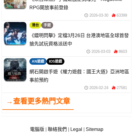
RPG開放事前登錄
2026-03-30
63399
港台
手遊
《鐳明閃擊》定檔3月26日 台港澳地區全球首發
搶先試玩資格派送中
2026-03-03
8603
AN遊戲
IOS遊戲
網石開啟手遊《權力遊戲：國王大道》亞洲地區
事前預約
2026-02-24
27581
→查看更多熱門文章
電腦版
|
聯絡我們
|
Legal
|
Sitemap