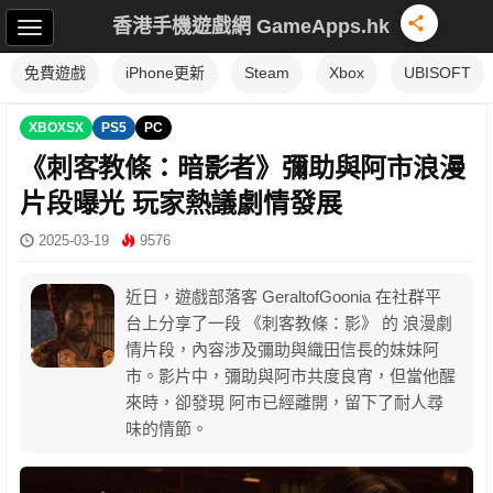
香港手機遊戲網 GameApps.hk
免費遊戲
iPhone更新
Steam
Xbox
UBISOFT
XBOXSX
PS5
PC
《刺客教條：暗影者》彌助與阿市浪漫
片段曝光 玩家熱議劇情發展
2025-03-19
9576
近日，遊戲部落客 GeraltofGoonia 在社群平
台上分享了一段 《刺客教條：影》 的 浪漫劇
情片段，內容涉及彌助與織田信長的妹妹阿
市。影片中，彌助與阿市共度良宵，但當他醒
來時，卻發現 阿市已經離開，留下了耐人尋
味的情節。