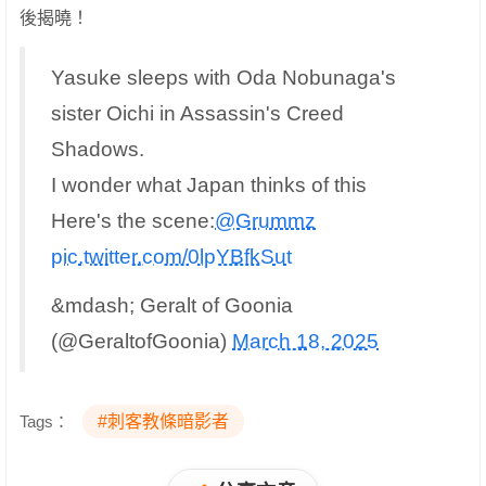
後揭曉！
Yasuke sleeps with Oda Nobunaga's
sister Oichi in Assassin's Creed
Shadows.
I wonder what Japan thinks of this
Here's the scene:
@Grummz
pic.twitter.com/0lpYBfkSut
&mdash; Geralt of Goonia
(@GeraltofGoonia)
March 18, 2025
Tags：
#刺客教條暗影者