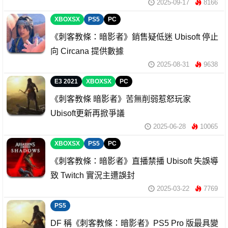
2025-09-17
8166
XBOXSX
PS5
PC
《刺客教條：暗影者》銷售疑低迷 Ubisoft 停止
向 Circana 提供數據
2025-08-31
9638
E3 2021
XBOXSX
PC
《刺客教條 暗影者》苦無削弱惹怒玩家
Ubisoft更新再掀爭議
2025-06-28
10065
XBOXSX
PS5
PC
《刺客教條：暗影者》直播禁播 Ubisoft 失誤導
致 Twitch 實況主遭誤封
2025-03-22
7769
PS5
DF 稱《刺客教條：暗影者》PS5 Pro 版最具變