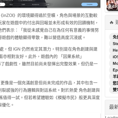
現《inZOI》的環境顯得過於空曠，角色與場景的互動較
🔥
玩家在遊戲中的付出與回報並未形成有效的回饋機制
，
他們表示：「
我從未感覺自己在為任何有意義的事情努
免
得遊戲的體驗顯得零散，難以營造高度沉浸感。
St
之處，但 IGN 仍然肯定其潛力，特別是在角色創建與建
He
面亦相對友好。此外，遊戲內的 「因果系統」
iO
M
界觀增添了戲劇性，雖然目前尚未發揮出完整效果，但仍是一
Ep
羊
驗版 更像是一個充滿創意但尚未完成的作品，其中包含一
慾
雙
割裂感強的行為邏輯與對話系統。對於熱愛 角色創建與
依舊值得一試。但若希望體驗如《模擬市民》般更具深度
與優化。
最
Loading