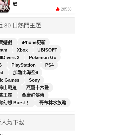
啟
28538
 近 30 日熱門主題
費遊戲
iPhone更新
eam
Xbox
UBISOFT
llDivers 2
Pokemon Go
S
PlayStation
PS4
od
加勒比海盜6
ic Games
Sony
蹄山戰鬼
燕雲十六聲
望王座
金庸群俠傳
穹幻想 Burst！
哥布林水族箱
新人氣下載
...