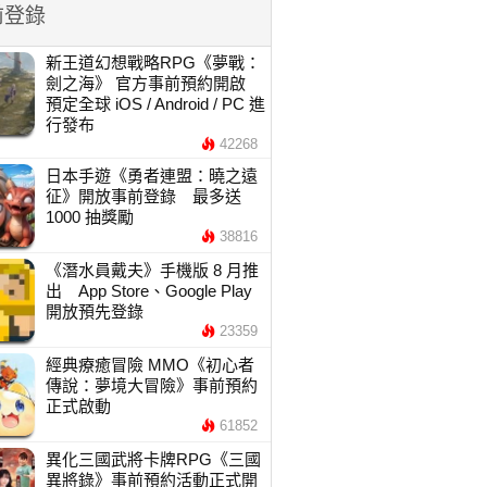
前登錄
新王道幻想戰略RPG《夢戰：
劍之海》 官方事前預約開啟
預定全球 iOS / Android / PC 進
行發布
42268
日本手遊《勇者連盟：曉之遠
征》開放事前登錄 最多送
1000 抽獎勵
38816
《潛水員戴夫》手機版 8 月推
出 App Store、Google Play
開放預先登錄
23359
經典療癒冒險 MMO《初心者
傳說：夢境大冒險》事前預約
正式啟動
61852
異化三國武將卡牌RPG《三國
異將錄》事前預約活動正式開