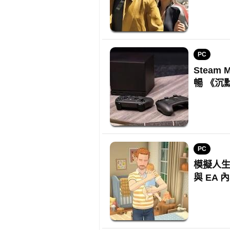
PC
Steam
暢 《沉
PC
模擬人生類
與 EA 