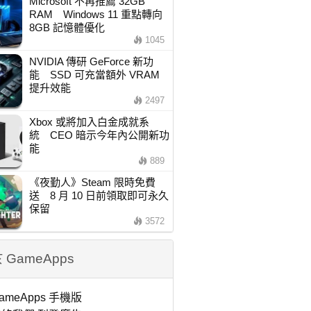
Microsoft 不再推薦 32GB
RAM Windows 11 重點轉向
8GB 記憶體優化
1045
NVIDIA 傳研 GeForce 新功
能 SSD 可充當額外 VRAM
提升效能
2497
Xbox 或將加入白金成就系
統 CEO 暗示今年內公開新功
能
889
《夜勤人》Steam 限時免費
送 8 月 10 日前領取即可永久
保留
3572
 GameApps
ameApps 手機版