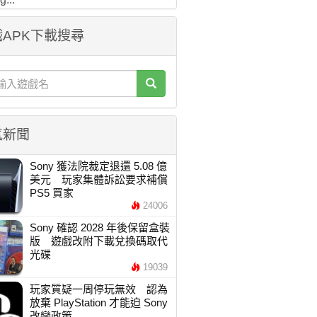
APK下載搜尋
氣新聞
Sony 獲法院裁定退還 5.08 億
美元 玩家集體訴訟要求補償
PS5 買家
24006
Sony 確認 2028 年後保留盒裝
版 遊戲改附下載兌換碼取代
光碟
19039
玩家質疑一周停玩無效 認為
放棄 PlayStation 才能迫 Sony
改變政策