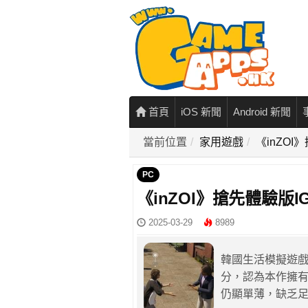
首頁
iOS 新聞
Android 新聞
當前位置
家用遊戲
《inZO
PC
《inZOI》搶先體驗版
2025-03-29
8989
韓國生活模擬遊戲《
分，認為本作擁
仍顯單薄，缺乏