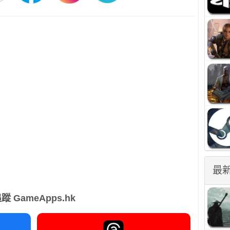
最
蹤 GameApps.hk