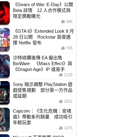
《Gears of War: E-Day》公開
Beta 詳情 12 人合作模式與
限定獎勵曝光
596
《GTA 6》Extended Look 8 月
28 日公開 Rockstar 首度選
擇 Netflix 發布
795
沙特收購後傳 EA 擬出售
BioWare 《Mass Effect》與
《Dragon Age》IP 或易手
1126
Sony 暗示調整 PlayStation 遊
戲發售規劃 部分第一方作品
或延期
1651
Capcom：《生化危機：安魂
曲》帶動系列銷量 成功吸引
年輕玩家
1475