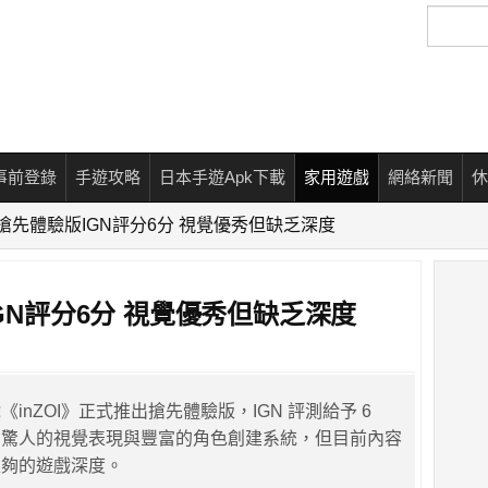
搜
尋
事前登錄
手遊攻略
日本手遊Apk下載
家用遊戲
網絡新聞
休
I》搶先體驗版IGN評分6分 視覺優秀但缺乏深度
IGN評分6分 視覺優秀但缺乏深度
inZOI》正式推出搶先體驗版，IGN 評測給予 6
有驚人的視覺表現與豐富的角色創建系統，但目前內容
足夠的遊戲深度。