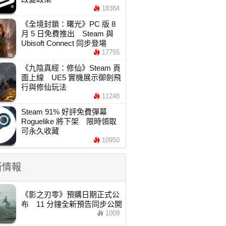
18384
《全境封鎖：曙光》PC 版 8
月 5 日免費推出 Steam 與
Ubisoft Connect 同步登場
17755
《九陰真經：修仙》Steam 頁
面上線 UE5 實機展示御劍飛
行與修仙玩法
11248
Steam 91% 好評免費彈幕
Roguelike 將下架 限時領取
可永久收藏
10950
新情報
《影之刃零》預購日期正式公
布 11 分鐘全新預告同步公開
1009