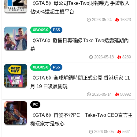
《GTA 5》母公司Take-Two財報曝光 手遊收入
佔50%遠超主機平台
2026-05-24
16323
XBOXSX
PS5
《GTA6》發售日再確認 Take-Two透露延期內
幕
2026-05-18
8289
XBOXSX
PS5
《GTA 6》全球解鎖時間正式公開 香港玩家 11
月 19 日凌晨開玩
2026-05-14
50992
PC
《GTA 6》首發不登PC Take-Two CEO直言主
機玩家才是核心
2026-05-05
5641