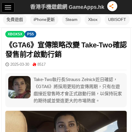
香港手機遊戲網 GameApps.hk
免費遊戲
iPhone更新
Steam
Xbox
UBISOFT
XBOXSX
PS5
《GTA6》宣傳策略改變 Take-Two確認
發售前才啟動行銷
2025-03-30
8517
Take-Two執行長Strauss Zelnick近日確認，
《GTA6》將採用更短的宣傳周期，只有在遊
戲接近發售時才會正式啟動行銷，以保持玩家
的期待感並營造更大的市場熱度。