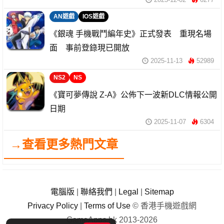
AN遊戲
IOS遊戲
《銀魂 手機戰鬥編年史》正式發表 重現名場
面 事前登錄現已開放
2025-11-13
52989
NS2
NS
《寶可夢傳說 Z-A》公佈下一波新DLC情報公開
日期
2025-11-07
6304
→查看更多熱門文章
電腦版
|
聯絡我們
|
Legal
|
Sitemap
Privacy Policy
|
Terms of Use
© 香港手機遊戲網
GameApps.hk 2013-2026