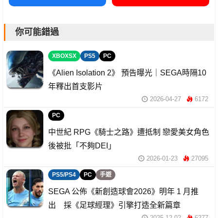
你可能錯過
XBOXSX
PS5
PC
《Alien Isolation 2》 預告曝光｜SEGA時隔10
年釋出首支影片
2026-04-27
6172
PC
中世紀 RPG《騎士之路》遭抵制 戀愛美女角色
後被批「不夠DEI」
2026-01-23
27095
PS5/PS4
PC
手遊
SEGA 公佈《新創造球會2026》明年 1 月推
出 採《足球經理》引擎打造全新篇章
2025-12-02
6277