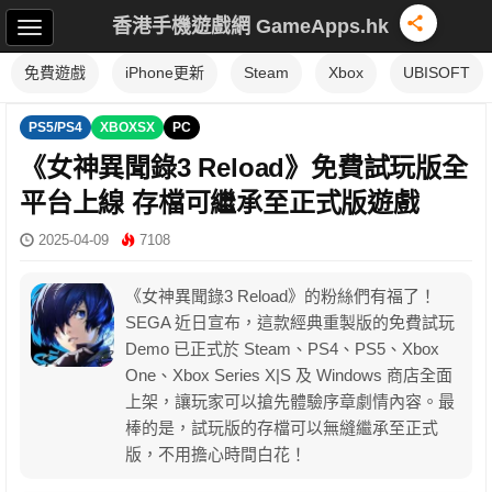
香港手機遊戲網 GameApps.hk
免費遊戲
iPhone更新
Steam
Xbox
UBISOFT
PS5/PS4
XBOXSX
PC
《女神異聞錄3 Reload》免費試玩版全
平台上線 存檔可繼承至正式版遊戲
2025-04-09
7108
《女神異聞錄3 Reload》的粉絲們有福了！
SEGA 近日宣布，這款經典重製版的免費試玩
Demo 已正式於 Steam、PS4、PS5、Xbox
One、Xbox Series X|S 及 Windows 商店全面
上架，讓玩家可以搶先體驗序章劇情內容。最
棒的是，試玩版的存檔可以無縫繼承至正式
版，不用擔心時間白花！