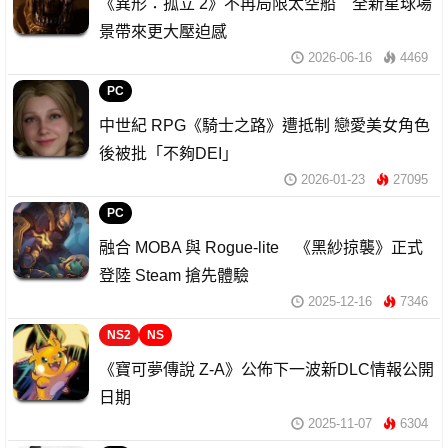
《異形：孤立 2》不再局限太空船 全新星球場
景帶來更大壓迫感
2026-06-16
4469
PC
中世紀 RPG《騎士之路》遭抵制 戀愛美女角色
後被批「不夠DEI」
2026-01-23
27095
PC
融合 MOBA 與 Rogue-lite 《黑紗掠襲》正式
登陸 Steam 搶先體驗
2025-12-16
7346
NS2
NS
《寶可夢傳說 Z-A》公佈下一波新DLC情報公開
日期
2025-11-07
6304