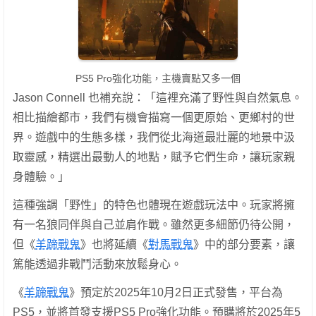
PS5 Pro強化功能，主機賣點又多一個
Jason Connell 也補充說：「這裡充滿了野性與自然氣息。
相比描繪都市，我們有機會描寫一個更原始、更鄉村的世
界。遊戲中的生態多樣，我們從北海道最壯麗的地景中汲
取靈感，精選出最動人的地點，賦予它們生命，讓玩家親
身體驗。」
這種強調「野性」的特色也體現在遊戲玩法中。玩家將擁
有一名狼同伴與自己並肩作戰。雖然更多細節仍待公開，
但《
羊蹄戰鬼
》也將延續《
對馬戰鬼
》中的部分要素，讓
篤能透過非戰鬥活動來放鬆身心。
《
羊蹄戰鬼
》預定於2025年10月2日正式發售，平台為
PS5，並將首發支援PS5 Pro強化功能。預購將於2025年5