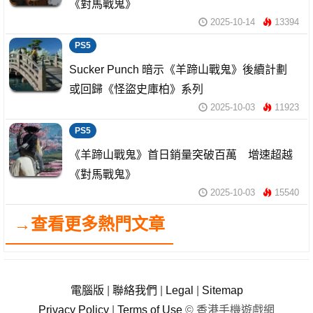
《對馬戰鬼》
2025-10-14
13394
PS5
Sucker Punch 暗示《羊蹄山戰鬼》後續計劃
或回歸《怪盜史庫柏》系列
2025-10-03
11923
PS5
《羊蹄山戰鬼》首日銷量突破百萬 增速超越
《對馬戰鬼》
2025-10-03
15540
→查看更多熱門文章
電腦版
|
聯絡我們
|
Legal
|
Sitemap
Privacy Policy
|
Terms of Use
© 香港手機遊戲網