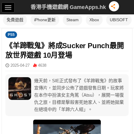
香港手機遊戲網 GameApps.hk
免費遊戲
iPhone更新
Steam
Xbox
UBISOFT
PS5
《羊蹄戰鬼》將成Sucker Punch最開
放世界遊戲 10月登場
2025-04-27
4638
幾天前，SIE正式發布了《羊蹄戰鬼》的故事
宣傳片，並同步公佈了遊戲發售日期。玩家將
在本作中扮演女主角篤（Atsu），展開一場復
仇之旅，目標是擊殺害死她家人、並將她拋棄
在絕境中的「羊蹄六人組」。