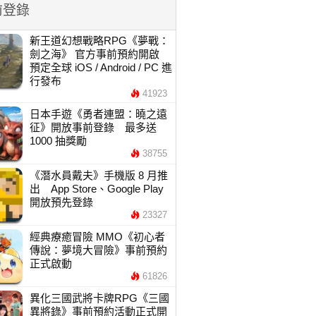
前登錄
新王道幻想戰略RPG《夢戰：
劍之海》 官方事前預約開啟
預定全球 iOS / Android / PC 進
行發布
41923
日本手遊《勇者連盟：曉之遠
征》開放事前登錄 最多送
1000 抽獎勵
38755
《潛水員戴夫》手機版 8 月推
出 App Store、Google Play
開放預先登錄
23327
經典療癒冒險 MMO《初心者
傳說：夢境大冒險》事前預約
正式啟動
61826
異化三國武將卡牌RPG《三國
異將錄》事前預約活動正式開