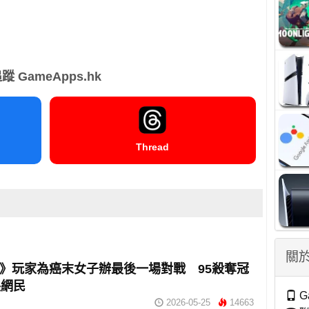
蹤 GameApps.hk
Thread
關於
G》玩家為癌末女子辦最後一場對戰 95殺奪冠
哭網民
G
2026-05-25
14663