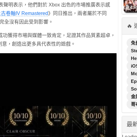
ive 亦發表聲明表示，他們對於 Xbox 出色的市場推廣表示感
古卷軸IV Remastered
》同日推出，兩者屬於不同
但完全沒有因此受到影響。
🔥
成功獲得市場與媒體一致肯定，足證其作品質素超卓，
免
創意，創造出更多具代表性的遊戲。
St
He
iO
M
Ep
So
金
哥
最
Loading