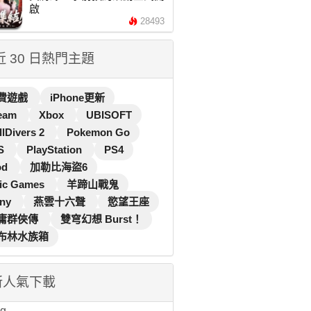
啟
28493
 近 30 日熱門主題
費遊戲
iPhone更新
eam
Xbox
UBISOFT
llDivers 2
Pokemon Go
S
PlayStation
PS4
od
加勒比海盜6
ic Games
羊蹄山戰鬼
ny
燕雲十六聲
慾望王座
庸群俠傳
雙穹幻想 Burst！
布林水族箱
新人氣下載
...