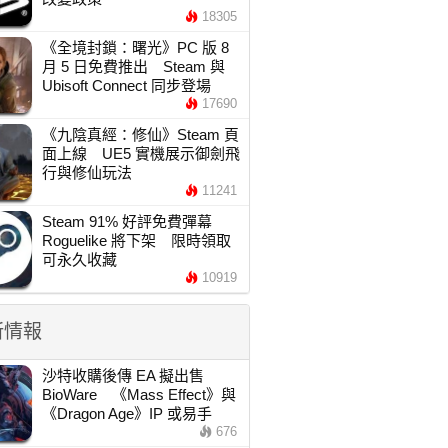
18305
《全境封鎖：曙光》PC 版 8
月 5 日免費推出 Steam 與
Ubisoft Connect 同步登場
17690
《九陰真經：修仙》Steam 頁
面上線 UE5 實機展示御劍飛
行與修仙玩法
11241
Steam 91% 好評免費彈幕
Roguelike 將下架 限時領取
可永久收藏
10919
新情報
沙特收購後傳 EA 擬出售
BioWare 《Mass Effect》與
《Dragon Age》IP 或易手
676