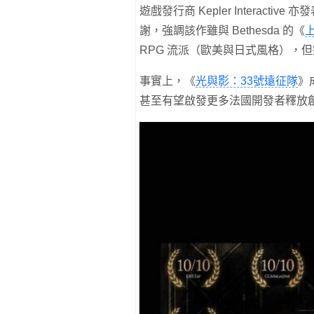
遊戲發行商 Kepler Interact
謝，強調該作雖與 Bethesda 的《
上
RPG 流派（歐美與日式風格），
事實上，《
光與影：33號遠征隊
》
甚至有望啟發更多法國開發者釋放