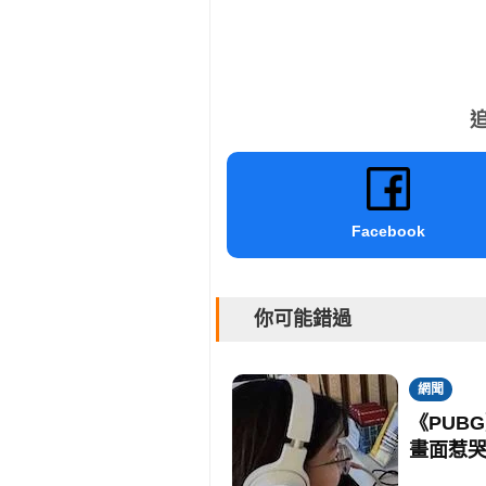
追
Facebook
你可能錯過
網聞
《PUB
畫面惹