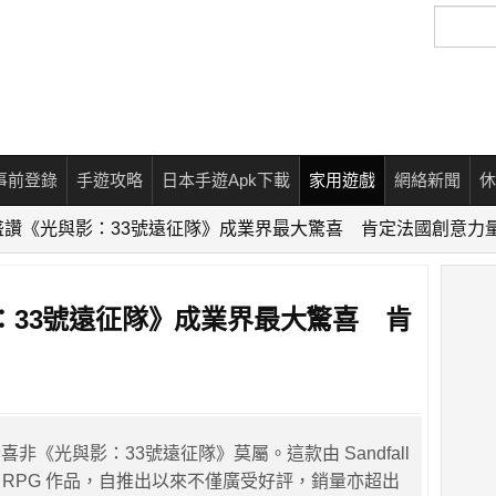
搜
尋
事前登錄
手遊攻略
日本手遊Apk下載
家用遊戲
網絡新聞
休
盛讚《光與影：33號遠征隊》成業界最大驚喜 肯定法國創意力
：33號遠征隊》成業界最大驚喜 肯
非《光與影：33號遠征隊》莫屬。這款由 Sandfall
e 開發的 RPG 作品，自推出以來不僅廣受好評，銷量亦超出