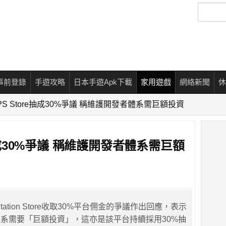
搜
尋
事前登錄
手遊攻略
日本手遊Apk下載
家用遊戲
網絡新聞
休
PS Store抽成30%爭議 稱維護開發者體系需巨額投資
e抽成30%爭議 稱維護開發者體系需巨額
yStation Store收取30%平台佣金的爭議作出回應，表示
系需要「巨額投資」，這亦是該平台持續採用30%抽