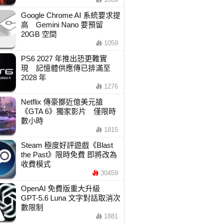
Google Chrome AI 系統要求提
高 Gemini Nano 要預留
20GB 空間
1059
PS6 2027 年推出恐更難實
現 記憶體供應傳已排滿至
2028 年
1276
Netflix 傳豪擲近億美元搶
《GTA 6》獨家影片 僅限時
數小時
1815
Steam 極度好評遊戲《Blast
the Past》限時免費 即將改為
收費模式
30459
OpenAI 免費版重大升級
GPT-5.6 Luna 文字對話取消次
數限制
1881