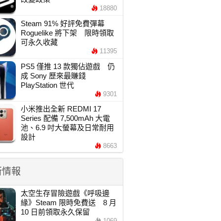
18880
Steam 91% 好評免費彈幕
Roguelike 將下架 限時領取
可永久收藏
11395
PS5 僅推 13 款獨佔遊戲 仍
成 Sony 歷來最賺錢
PlayStation 世代
9301
小米推出全新 REDMI 17
Series 配備 7,500mAh 大電
池、6.9 吋大螢幕及日常耐用
設計
8663
新情報
太空生存冒險遊戲《呼吸邊
緣》Steam 限時免費送 8 月
10 日前領取永久保留
1069