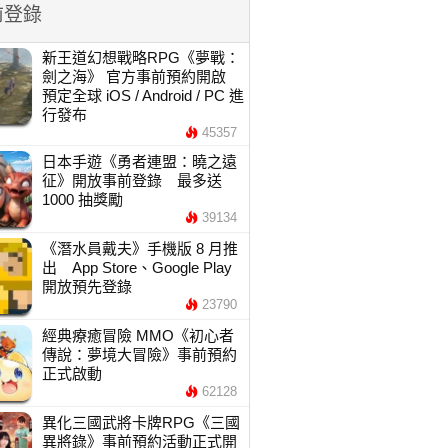
前登錄
新王道幻想戰略RPG《夢戰：
劍之海》 官方事前預約開啟
預定全球 iOS / Android / PC 進
行發布
45357
日本手遊《勇者連盟：曉之遠
征》開放事前登錄 最多送
1000 抽獎勵
39134
《潛水員戴夫》手機版 8 月推
出 App Store、Google Play
開放預先登錄
23790
經典療癒冒險 MMO《初心者
傳說：夢境大冒險》事前預約
正式啟動
62128
異化三國武將卡牌RPG《三國
異將錄》事前預約活動正式開