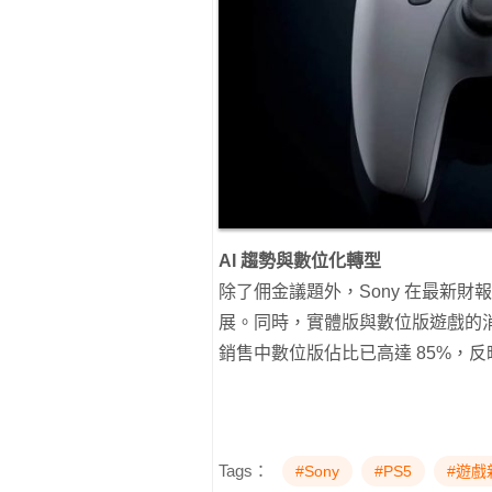
AI 趨勢與數位化轉型
除了佣金議題外，Sony 在最新財報演示
展。同時，實體版與數位版遊戲的消長
銷售中數位版佔比已高達 85%，
Tags：
#Sony
#PS5
#遊戲