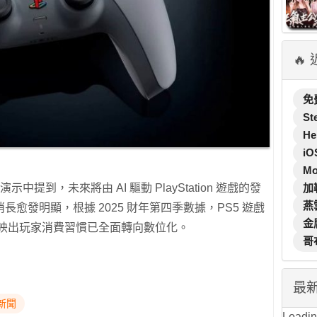
🔥
免
St
He
iO
M
加
中提到，未來將由 AI 驅動 PlayStation 遊戲的發
燕
愈發明顯，根據 2025 財年第四季數據，PS5 遊戲
金
反映出玩家消費習慣已全面轉向數位化。
哥
最
新聞
Loading