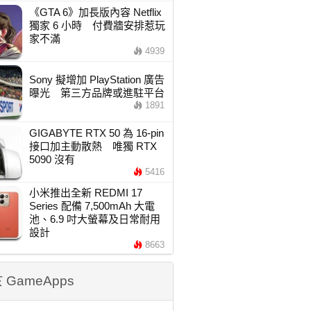
《GTA 6》加長版內容 Netflix
獨家 6 小時 付費牆安排惹玩
家不滿
4939
Sony 擬增加 PlayStation 廣告
曝光 第三方品牌或進駐平台
1891
GIGABYTE RTX 50 為 16-pin
接口加主動散熱 唯獨 RTX
5090 沒有
5416
小米推出全新 REDMI 17
Series 配備 7,500mAh 大電
池、6.9 吋大螢幕及日常耐用
設計
8663
 GameApps