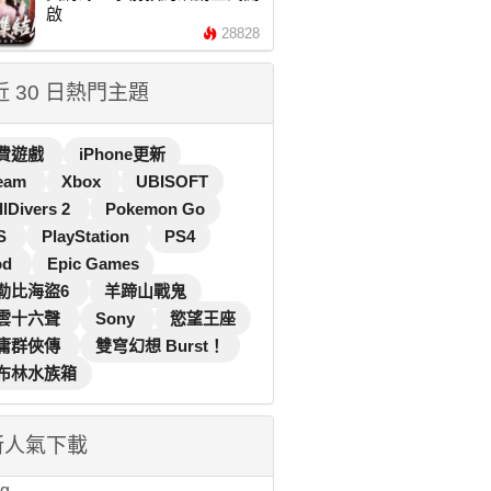
啟
28828
 近 30 日熱門主題
費遊戲
iPhone更新
eam
Xbox
UBISOFT
llDivers 2
Pokemon Go
S
PlayStation
PS4
od
Epic Games
勒比海盜6
羊蹄山戰鬼
雲十六聲
Sony
慾望王座
庸群俠傳
雙穹幻想 Burst！
布林水族箱
新人氣下載
...