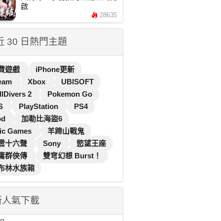
啟
28635
 近 30 日熱門主題
費遊戲
iPhone更新
eam
Xbox
UBISOFT
llDivers 2
Pokemon Go
S
PlayStation
PS4
od
加勒比海盜6
ic Games
羊蹄山戰鬼
雲十六聲
Sony
慾望王座
庸群俠傳
雙穹幻想 Burst！
布林水族箱
新人氣下載
...