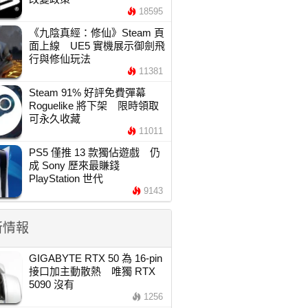
18595
《九陰真經：修仙》Steam 頁
面上線 UE5 實機展示御劍飛
行與修仙玩法
11381
Steam 91% 好評免費彈幕
Roguelike 將下架 限時領取
可永久收藏
11011
PS5 僅推 13 款獨佔遊戲 仍
成 Sony 歷來最賺錢
PlayStation 世代
9143
新情報
GIGABYTE RTX 50 為 16-pin
接口加主動散熱 唯獨 RTX
5090 沒有
1256