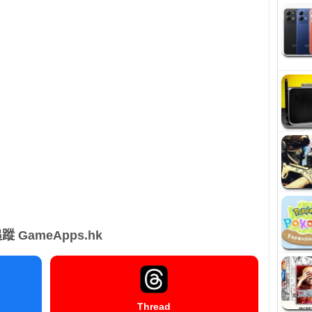
蹤 GameApps.hk
Thread