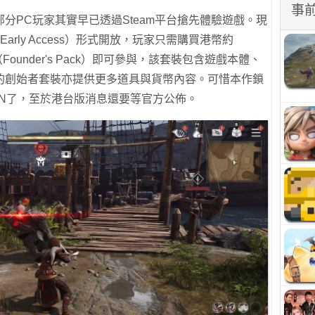
事
分PC玩家其實早已透過Steam平台搶先體驗遊戲。現
Early Access）形式開放，玩家只需購買港幣約
Founder's Pack）即可參與，該套裝包含遊戲本體、
的創始者套裝亦提供更多道具與貨幣內容。可惜本作鎖
PN了，至於港台版消息還要等官方公佈。