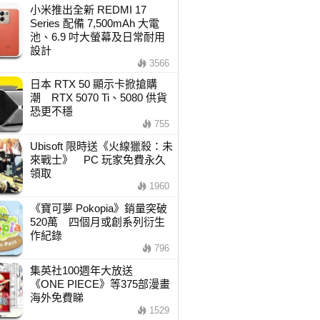
小米推出全新 REDMI 17
Series 配備 7,500mAh 大電
池、6.9 吋大螢幕及日常耐用
設計
3566
日本 RTX 50 顯示卡掀搶購
潮 RTX 5070 Ti、5080 供貨
恐更不穩
755
Ubisoft 限時送《火線獵殺：未
來戰士》 PC 玩家免費永久
領取
1960
《寶可夢 Pokopia》銷量突破
520萬 四個月或創系列衍生
作紀錄
796
集英社100週年大放送
《ONE PIECE》等375部漫畫
海外免費睇
1529