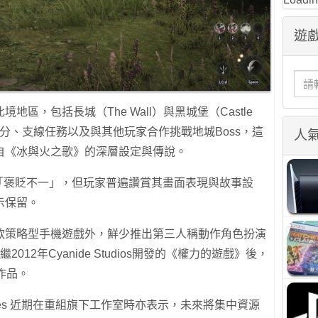
遊戲
區，包括長城（The Wall）與黑城堡（Castle
部分、支線任務以及與其他玩家合作挑戰地城Boss，這
人
自《冰與火之歌》的深層設定與傳說。
為「褒貶不一」，但玩家普遍讚賞其畫面表現與故事設
示保留。
款策略型手機遊戲外，鮮少推出第三人稱動作角色扮演
2012年Cyanide Studios開發的《權力的遊戲》後，
作品。
 Games 近期在重組旗下工作室時亦表示，未來將集中資源