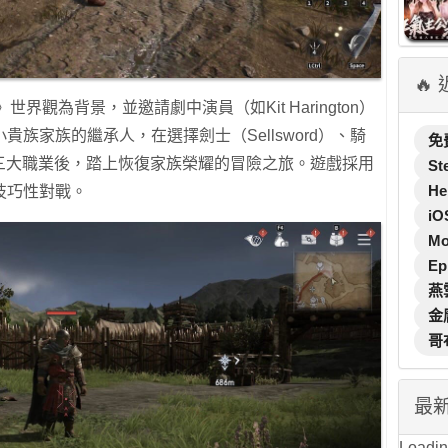
🔥
界觀為背景，並邀請劇中演員（如Kit Harington）
族家族的繼承人，在選擇劍士（Sellsword）、騎
免
sin）三大職業後，踏上恢復家族榮耀的冒險之旅。遊戲採用
St
He
技巧性對戰。
iO
M
Ep
燕
金
哥
最
Loading