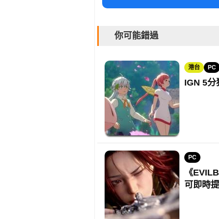
你可能錯過
港台
PC
IGN 
PC
《EVIL
可即時