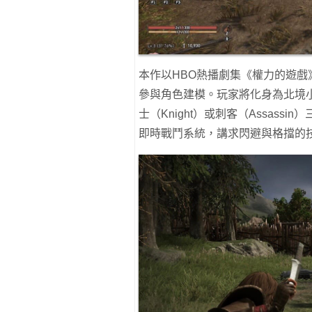
本作以HBO熱播劇集《權力的遊戲》世
參與角色建模。玩家將化身為北境小貴
士（Knight）或刺客（Assas
即時戰鬥系統，講求閃避與格擋的