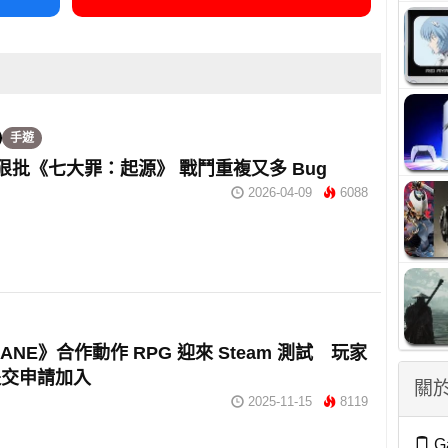
手遊
5分狠批《七大罪：起源》 戰鬥重複又多 Bug
2026-04-09
6088
BANE》合作動作 RPG 迎來 Steam 測試 玩家
提交申請加入
關於
2025-11-15
8119
G