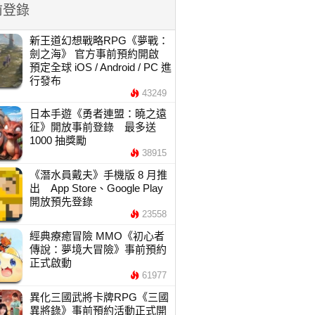
前登錄
新王道幻想戰略RPG《夢戰：
劍之海》 官方事前預約開啟
預定全球 iOS / Android / PC 進
行發布
43249
日本手遊《勇者連盟：曉之遠
征》開放事前登錄 最多送
1000 抽獎勵
38915
《潛水員戴夫》手機版 8 月推
出 App Store、Google Play
開放預先登錄
23558
經典療癒冒險 MMO《初心者
傳說：夢境大冒險》事前預約
正式啟動
61977
異化三國武將卡牌RPG《三國
異將錄》事前預約活動正式開