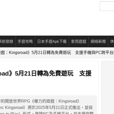
搜
尋
事前登錄
手遊攻略
日本手遊Apk下載
家用遊戲
網絡新聞
休
戲：Kingsroad》5月21日轉為免費遊玩 支援手機與PC跨平
road》5月21日轉為免費遊玩 支援
 開發的開放世界RPG《權力的遊戲：Kingsroad》
ones: Kingsroad）將於2025年5月21日正式推出，並採
ee-to-Play）形式，登陸PC及手機平台，並支援完整