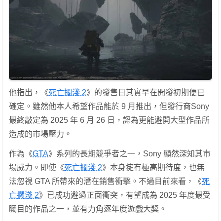
他指出，《
死亡擱淺 2
》的發售日其實早在開發初期便已
確定。雖然他本人希望作品能於 9 月推出，但發行商Sony
最終敲定為 2025 年 6 月 26 日，認為更能避開大型作品所
造成的市場壓力。
作為《
GTA
》系列的長期競爭者之一，Sony 顯然深知其市
場威力。即使《
死亡擱淺 2
》本身擁有極高期待度，也無
法忽視 GTA 所帶來的潛在銷售衝擊。不過目前來看，《
死
亡擱淺 2
》已成功避過正面衝突，有望成為 2025 年度最受
矚目的作品之一，並有力角逐年度遊戲大獎。