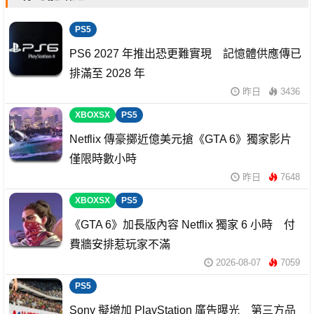
PS5
PS6 2027 年推出恐更難實現 記憶體供應傳已
排滿至 2028 年
昨日
3436
XBOXSX
PS5
Netflix 傳豪擲近億美元搶《GTA 6》獨家影片
僅限時數小時
昨日
7648
XBOXSX
PS5
《GTA 6》加長版內容 Netflix 獨家 6 小時 付
費牆安排惹玩家不滿
2026-08-07
7059
PS5
Sony 擬增加 PlayStation 廣告曝光 第三方品