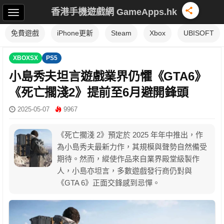
香港手機遊戲網 GameApps.hk
免費遊戲
iPhone更新
Steam
Xbox
UBISOFT
XBOXSX
PS5
小島秀夫坦言遊戲業界仍懼《GTA6》
《死亡擱淺2》提前至6月避開鋒頭
2025-05-07
9967
《死亡擱淺 2》預定於 2025 年年中推出，作
為小島秀夫最新力作，其規模與聲勢自然備受
期待。然而，縱使作品來自業界殿堂級製作
人，小島亦坦言，多數遊戲發行商仍對與
《GTA 6》正面交鋒感到忌憚。