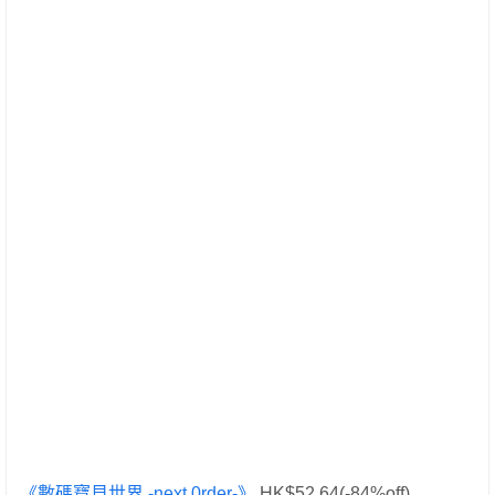
《數碼寶貝世界 -next 0rder-》
HK$52.64(-84%off)