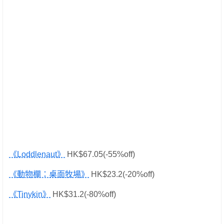
《Loddlenaut》
HK$67.05(-55%off)
《動物欄：桌面牧場》
HK$23.2(-20%off)
《Tinykin》
HK$31.2(-80%off)