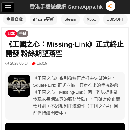
香港手機遊戲網 GameApps.hk
免費遊戲
iPhone更新
Steam
Xbox
UBISOFT
日本
手遊
《王國之心：Missing-Link》正式終止
開發 粉絲期望落空
2025-05-14
16015
《王國之心》系列粉絲再度迎來失望時刻。
Square Enix 正式宣佈，原定推出的手機遊戲
《王國之心：Missing-Link》因「難以提供能
令玩家長期滿意的服務體驗」，已確定終止開
發計劃。不過系列正統續作《王國之心4》目
前仍持續開發中。