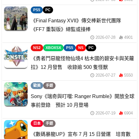
PS5
PC
《Final Fantasy XVII》傳交棒新世代團隊
《FF7 重製版》總監或接棒
2026-07-28
4901
NS2
XBOXSX
PS5
NS
PC
《勇者鬥惡龍怪物仙境4 枯木國的碧安卡與芙蘿
拉》12 月發售 收錄逾 500 隻怪獸
2026-07-27
5550
歐美
手遊
Sony《瑞奇與叮噹: Ranger Rumble》開放全球
事前登錄 預計 10 月登場
2026-07-19
6904
日本
手遊
《數碼暴龍UP》宣布 7 月 15 日營運 培育數