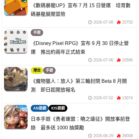
《數碼暴龍UP》宣布 7 月 15 日營運 培育數
碼暴龍展開冒險
2026-07-08
33750
手遊
《Disney Pixel RPG》宣布 9 月 30 日停止營
運 推出約兩年正式結束
2026-07-06
10586
港台
手遊
《魔物獵人：旅人》第三輪封閉 Beta 8 月開
測 即日起開放報名
2026-07-02
13074
AN遊戲
IOS遊戲
日本手遊《勇者連盟：曉之遠征》開放事前登
錄 最多送 1000 抽獎勵
2026-06-29
39008