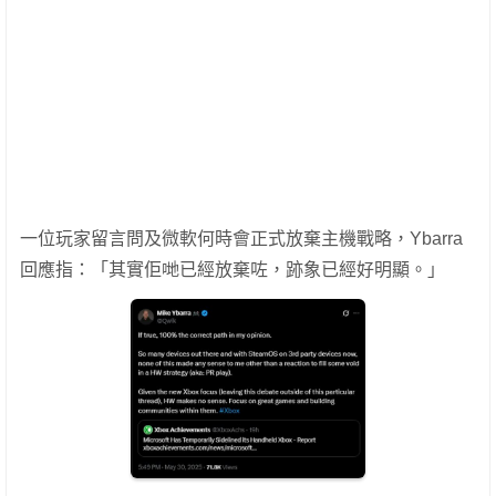
一位玩家留言問及微軟何時會正式放棄主機戰略，Ybarra
回應指：「其實佢哋已經放棄咗，跡象已經好明顯。」