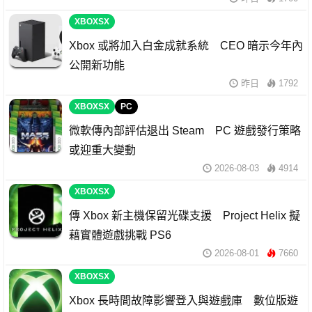
XBOXSX
Xbox 或將加入白金成就系統 CEO 暗示今年內
公開新功能
昨日
1792
XBOXSX
PC
微軟傳內部評估退出 Steam PC 遊戲發行策略
或迎重大變動
2026-08-03
4914
XBOXSX
傳 Xbox 新主機保留光碟支援 Project Helix 擬
藉實體遊戲挑戰 PS6
2026-08-01
7660
XBOXSX
Xbox 長時間故障影響登入與遊戲庫 數位版遊