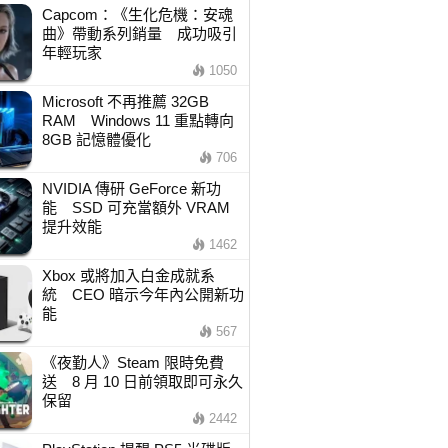
Capcom：《生化危機：安魂
曲》帶動系列銷量 成功吸引
年輕玩家
1050
Microsoft 不再推薦 32GB
RAM Windows 11 重點轉向
8GB 記憶體優化
706
NVIDIA 傳研 GeForce 新功
能 SSD 可充當額外 VRAM
提升效能
1462
Xbox 或將加入白金成就系
統 CEO 暗示今年內公開新功
能
567
《夜勤人》Steam 限時免費
送 8 月 10 日前領取即可永久
保留
2442