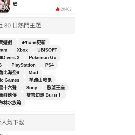
啟
28462
 近 30 日熱門主題
費遊戲
iPhone更新
eam
Xbox
UBISOFT
llDivers 2
Pokemon Go
S
PlayStation
PS4
勒比海盜6
Mod
ic Games
羊蹄山戰鬼
雲十六聲
Sony
慾望王座
庸群俠傳
雙穹幻想 Burst！
布林水族箱
新人氣下載
...