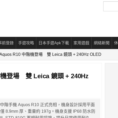
搜
尋
事前登錄
手遊攻略
日本手遊Apk下載
家用遊戲
網絡新聞
休
p Aquos R10 中階機登場 雙 Leica 鏡頭 + 240Hz OLED
階機登場 雙 Leica 鏡頭 + 240Hz
的中階手機 Aquos R10 正式亮相，機身設計採用平面
8.9mm 厚、重量約 197g。機身支援 IP68 防水防
IL-STD-810G 軍規耐用認證，提升日常使用耐久