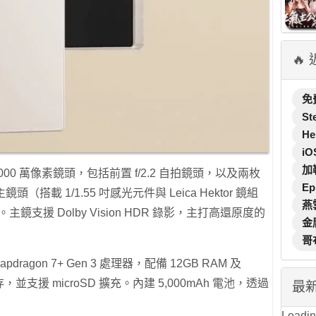
🔥
免
St
He
iO
加
5,000 萬像素鏡頭，包括前置 f/2.2 自拍鏡頭，以及兩枚
Ep
主鏡頭（搭載 1/1.55 吋感光元件與 Leica Hektor 鏡組
燕
主鏡支援 Dolby Vision HDR 錄影，主打高還原度的
金
哥
dragon 7+ Gen 3 處理器，配備 12GB RAM 及
置儲存，並支援 microSD 擴充。內建 5,000mAh 電池，透過
最
Loading