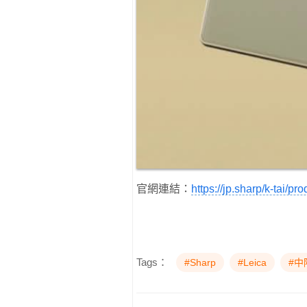
官網連結：
https://jp.sharp/k-tai/pr
Tags：
#Sharp
#Leica
#中