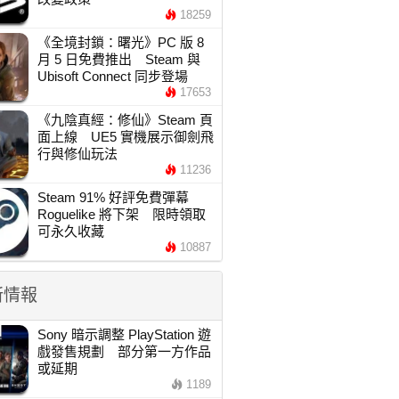
18259
《全境封鎖：曙光》PC 版 8
月 5 日免費推出 Steam 與
Ubisoft Connect 同步登場
17653
《九陰真經：修仙》Steam 頁
面上線 UE5 實機展示御劍飛
行與修仙玩法
11236
Steam 91% 好評免費彈幕
Roguelike 將下架 限時領取
可永久收藏
10887
新情報
Sony 暗示調整 PlayStation 遊
戲發售規劃 部分第一方作品
或延期
1189