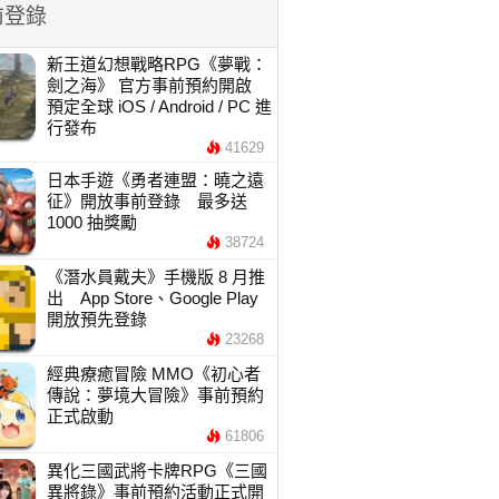
前登錄
新王道幻想戰略RPG《夢戰：
劍之海》 官方事前預約開啟
預定全球 iOS / Android / PC 進
行發布
41629
日本手遊《勇者連盟：曉之遠
征》開放事前登錄 最多送
1000 抽獎勵
38724
《潛水員戴夫》手機版 8 月推
出 App Store、Google Play
開放預先登錄
23268
經典療癒冒險 MMO《初心者
傳說：夢境大冒險》事前預約
正式啟動
61806
異化三國武將卡牌RPG《三國
異將錄》事前預約活動正式開