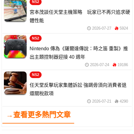
NS2
宮本茂談任天堂主機策略 玩家已不再只追求硬
體性能
2026-07-27
5924
NS2
Nintendo 傳為《薩爾達傳說：時之笛 重製》推
出主題控制器迎接 40 週年
2026-07-24
19186
NS2
任天堂反擊玩家集體訴訟 強調毋須向消費者退
還關稅款項
2026-07-21
4290
→查看更多熱門文章