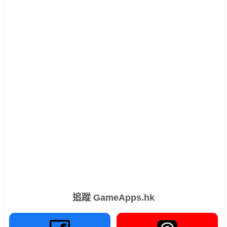
追蹤 GameApps.hk