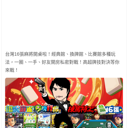
台灣16張麻將開桌啦！經典館、換牌館、比賽館多種玩
法，一圈、一手、好友開房私密對戰！高超牌技對決等你
來戰！