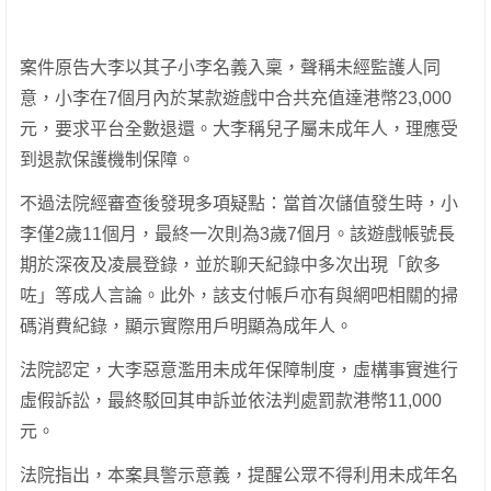
案件原告大李以其子小李名義入稟，聲稱未經監護人同
意，小李在7個月內於某款遊戲中合共充值達港幣23,000
元，要求平台全數退還。大李稱兒子屬未成年人，理應受
到退款保護機制保障。
不過法院經審查後發現多項疑點：當首次儲值發生時，小
李僅2歲11個月，最終一次則為3歲7個月。該遊戲帳號長
期於深夜及凌晨登錄，並於聊天紀錄中多次出現「飲多
咗」等成人言論。此外，該支付帳戶亦有與網吧相關的掃
碼消費紀錄，顯示實際用戶明顯為成年人。
法院認定，大李惡意濫用未成年保障制度，虛構事實進行
虛假訴訟，最終駁回其申訴並依法判處罰款港幣11,000
元。
法院指出，本案具警示意義，提醒公眾不得利用未成年名