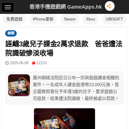
香港手機遊戲網 GameApps.hk
免費遊戲
iPhone更新
Steam
Xbox
UBISOFT
網聞
誣衊3歲兒子課金2萬求退款 爸爸遭法
院識破慘淡收場
2025-06-08
12153
廣州網絡法院近日公布一宗與遊戲課金相關的
案件，一名成年人課金逾港幣23,000元後，竟
企圖推卸責任予年僅3歲的兒子，要求遊戲公
司退款，結果遭法院識破，最終被處以罰款。