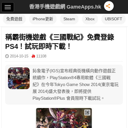
香港手機遊戲網 GameApps.hk
免費遊戲
iPhone更新
Steam
Xbox
UBISOFT
稱霸街機遊戲《三國戰紀》免費登錄
PS4！試玩即時下載！
2014-10-15
11108
鈊象電子(IGS)宣布經典街機橫向動作遊戲正
統續作，PlayStation®4專用軟體《三國戰
紀》在今年Tokyo Game Show 2014(東京電玩
展 2014)盛大發表後，即將提供
PlayStation®Plus 會員限時下載試玩。