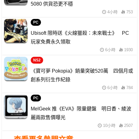
5080 供貨恐更不穩
4小時
753
PC
Ubisoft 限時送《火線獵殺：未來戰士》 PC
玩家免費永久領取
6小時
1930
NS2
《寶可夢 Pokopia》銷量突破520萬 四個月或
創系列衍生作紀錄
6小時
784
PC
MelGeek 推《EVA》限量鍵盤 明日香、綾波
麗兩款售價曝光
10小時
2507