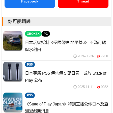
Facebook
Thread
你可能錯過
XBOXSX
PC
日本玩家抵制《極限競速 地平線6》 不滿可碾
壓水稻田
2026-05-26
7950
PS5
日本專屬 PS5 傳售價 5 萬日圓 或於 State of
Play 公布
2025-11-11
9082
PS5
《State of Play Japan》特別直播公佈日本及亞
洲遊戲新消息