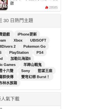
啟
28585
 近 30 日熱門主題
費遊戲
iPhone更新
eam
Xbox
UBISOFT
llDivers 2
Pokemon Go
S
PlayStation
PS4
od
加勒比海盜6
ic Games
羊蹄山戰鬼
雲十六聲
Sony
慾望王座
庸群俠傳
雙穹幻想 Burst！
布林水族箱
新人氣下載
...