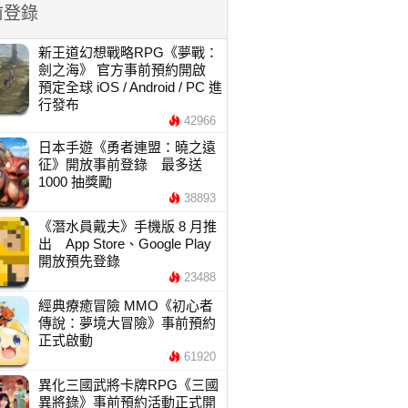
前登錄
新王道幻想戰略RPG《夢戰：
劍之海》 官方事前預約開啟
預定全球 iOS / Android / PC 進
行發布
42966
日本手遊《勇者連盟：曉之遠
征》開放事前登錄 最多送
1000 抽獎勵
38893
《潛水員戴夫》手機版 8 月推
出 App Store、Google Play
開放預先登錄
23488
經典療癒冒險 MMO《初心者
傳說：夢境大冒險》事前預約
正式啟動
61920
異化三國武將卡牌RPG《三國
異將錄》事前預約活動正式開