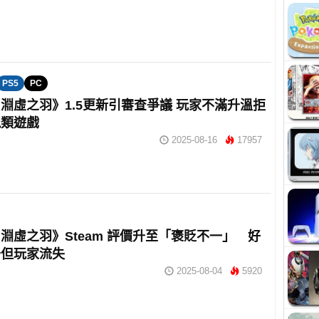
PS5
PC
淵虛之羽》1.5更新引審查爭議 玩家不滿升溫拒
魂類遊戲
2025-08-16
17957
淵虛之羽》Steam 評價升至「褒貶不一」 好
升但玩家流失
2025-08-04
5920