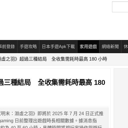
搜
尋
事前登錄
手遊攻略
日本手遊Apk下載
家用遊戲
網絡新聞
休
虛之羽》超過三種結局 全收集需耗時最高 180 小時
三種結局 全收集需耗時最高 180
明末：淵虛之羽》即將於 2025 年 7 月 24 日正式推
er-gaming 日前整理出遊戲時長相關數據。據消息指
為 40 至 60 小時，具體時間將視玩家操作與遊玩