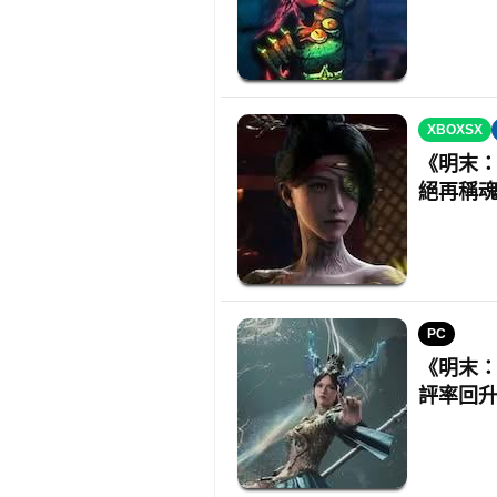
XBOXSX
《明末：
絕再稱
PC
《明末：
評率回