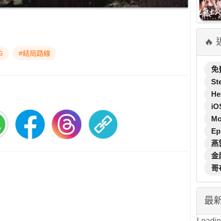
🔥
G
#結局路線
免
St
He
iO
M
Ep
燕
金
哥
最
Loading