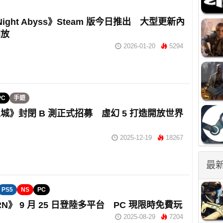
 Night Abyss》Steam 版今日推出 大型更新內
開放
2026-01-20
5294
PC
手遊
城》封閉 B 測正式招募 虛幻 5 打造開放世界
2025-12-19
18267
最
PS5
NS
PC
N》 9 月 25 日登陸多平台 PC 現限時免費玩
2025-08-29
7204