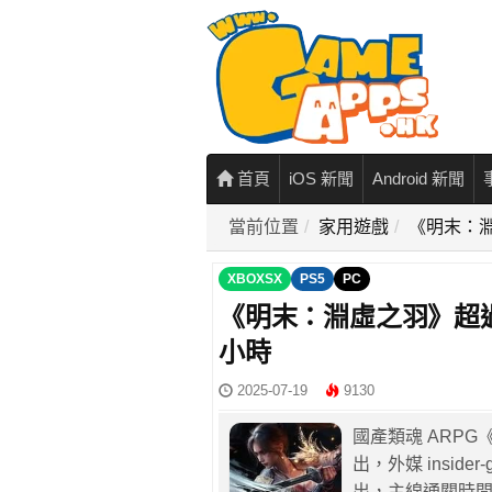
首頁
iOS 新聞
Android 新聞
當前位置
家用遊戲
《明末：淵
XBOXSX
PS5
PC
《明末：淵虛之羽》超過
小時
2025-07-19
9130
國產類魂 ARPG《
出，外媒 insid
出，主線通關時間約