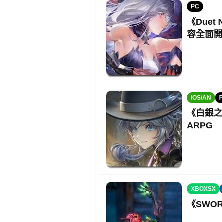
PC
《Duet
容全面
IOS/AN
《白銀之
ARPG
XBOXSX
《SWOR