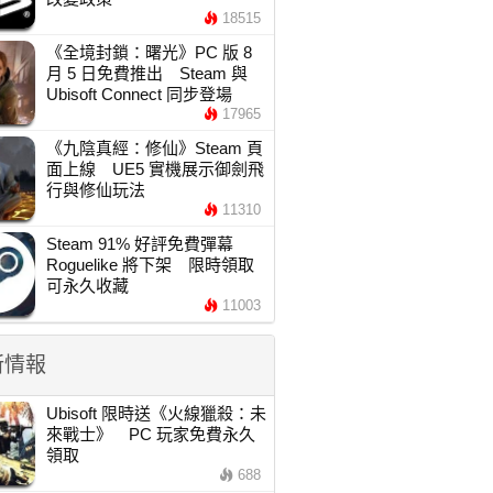
18515
《全境封鎖：曙光》PC 版 8
月 5 日免費推出 Steam 與
Ubisoft Connect 同步登場
17965
《九陰真經：修仙》Steam 頁
面上線 UE5 實機展示御劍飛
行與修仙玩法
11310
Steam 91% 好評免費彈幕
Roguelike 將下架 限時領取
可永久收藏
11003
新情報
Ubisoft 限時送《火線獵殺：未
來戰士》 PC 玩家免費永久
領取
688