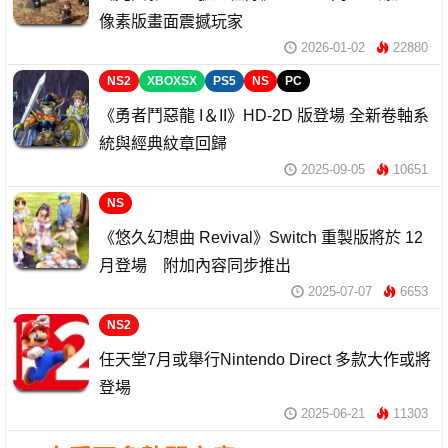
像素版畫面震撼玩家
2026-01-02
22880
NS2
XBOXSX
PS5
NS
PC
《勇者鬥惡龍 I＆II》HD-2D 版登場 全新卷軸系
統與經典紋章回歸
2025-09-05
10651
NS
《悠久幻想曲 Revival》Switch 重製版將於 12
月登場 附加內容同步推出
2025-07-07
6653
NS2
任天堂7月或舉行Nintendo Direct 多款大作或將
登場
2025-06-21
11303