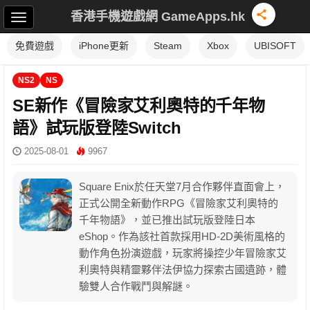
香港手機遊戲網 GameApps.hk
免費遊戲
iPhone更新
Steam
Xbox
UBISOFT
NS2
NS
SE新作《冒險家艾利奧特的千年物
語》試玩版登陸Switch
2025-08-01
9967
Square Enix於任天堂7月合作夥伴直面會上，
正式公開全新動作RPG《冒險家艾利奧特的
千年物語》，並已推出試玩版登陸日本
eShop。作為該社首款採用HD-2D美術風格的
動作角色扮演遊戲，玩家將操控少年冒險家艾
利奧特與精靈夥伴法伊協力探索古國遺跡，體
驗雙人合作戰鬥與解謎。