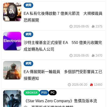
網聞
EA 私有化後傳啟動 7 億美元節流 大規模裁員
恐將展開
2026-08-05
2375
網聞
沙特主權基金正式接管 EA 550 億美元收購完
成並轉為私人公司
2026-08-05
2470
網聞
EA 傳展開新一輪裁員 多個部門受影響員工已
接獲通知
2026-06-20
12460
XBOXSX
PS5
PC
《Star Wars Zero Company》售價及版本流