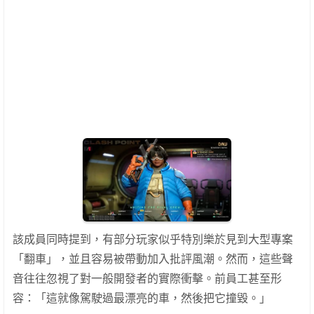
該成員同時提到，有部分玩家似乎特別樂於見到大型專案
「翻車」，並且容易被帶動加入批評風潮。然而，這些聲
音往往忽視了對一般開發者的實際衝擊。前員工甚至形
容：「這就像駕駛過最漂亮的車，然後把它撞毀。」