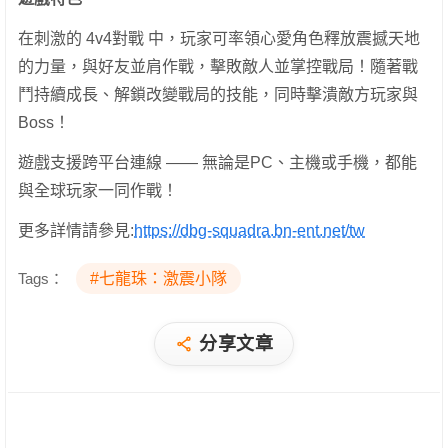
在刺激的 4v4對戰 中，玩家可率領心愛角色釋放震撼天地
的力量，與好友並肩作戰，擊敗敵人並掌控戰局！隨著戰
鬥持續成長、解鎖改變戰局的技能，同時擊潰敵方玩家與
Boss！
遊戲支援跨平台連線 —— 無論是PC、主機或手機，都能
與全球玩家一同作戰！
更多詳情請參見:
https://dbg-squadra.bn-ent.net/tw
Tags：
#七龍珠：激震小隊
分享文章