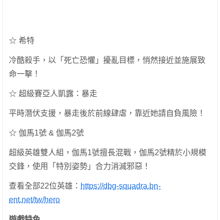
☆ 希特
冷酷殺手，以「死亡恐懼」擾亂目標，悄然接近並施展致
命一擊！
☆ 超級賽亞人凱露：暴走
平時潛伏支援，暴走後於前線肆虐，靠近她請自負風險！
☆ 伽馬1號 & 伽馬2號
超級英雄雙人組，伽馬1號擅長混戰，伽馬2號精於小規模
交鋒，使用「特別姿勢」合力消滅邪惡！
查看全部22位英雄：
https://dbg-squadra.bn-
ent.net/tw/hero
遊戲特色