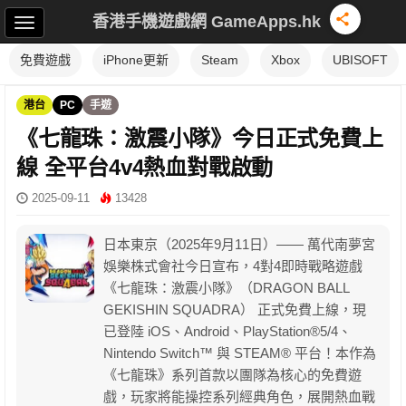
香港手機遊戲網 GameApps.hk
免費遊戲
iPhone更新
Steam
Xbox
UBISOFT
港台
PC
手遊
《七龍珠：激震小隊》今日正式免費上
線 全平台4v4熱血對戰啟動
2025-09-11
13428
日本東京（2025年9月11日）—— 萬代南夢宮
娛樂株式會社今日宣布，4對4即時戰略遊戲
《七龍珠：激震小隊》（DRAGON BALL
GEKISHIN SQUADRA） 正式免費上線，現
已登陸 iOS、Android、PlayStation®5/4、
Nintendo Switch™ 與 STEAM® 平台！本作為
《七龍珠》系列首款以團隊為核心的免費遊
戲，玩家將能操控系列經典角色，展開熱血戰