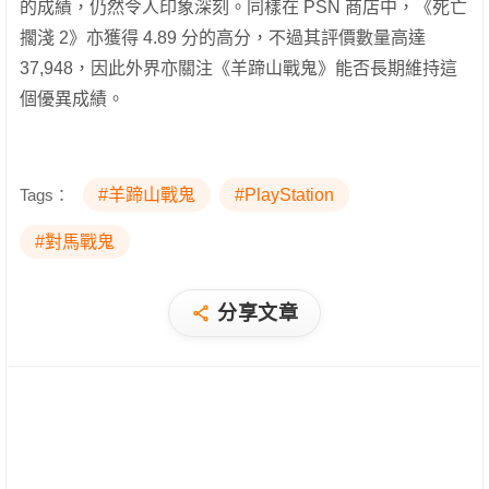
的成績，仍然令人印象深刻。同樣在 PSN 商店中，《死亡
擱淺 2》亦獲得 4.89 分的高分，不過其評價數量高達
37,948，因此外界亦關注《羊蹄山戰鬼》能否長期維持這
個優異成績。
Tags：
#羊蹄山戰鬼
#PlayStation
#對馬戰鬼
分享文章