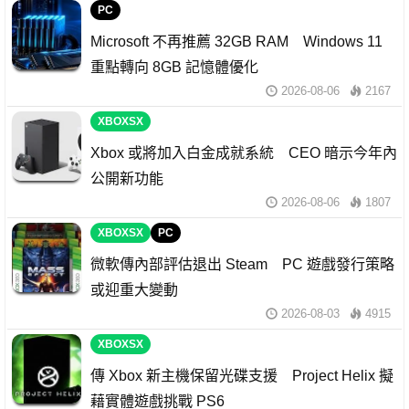
PC
Microsoft 不再推薦 32GB RAM Windows 11
重點轉向 8GB 記憶體優化
2026-08-06
2167
XBOXSX
Xbox 或將加入白金成就系統 CEO 暗示今年內
公開新功能
2026-08-06
1807
XBOXSX
PC
微軟傳內部評估退出 Steam PC 遊戲發行策略
或迎重大變動
2026-08-03
4915
XBOXSX
傳 Xbox 新主機保留光碟支援 Project Helix 擬
藉實體遊戲挑戰 PS6