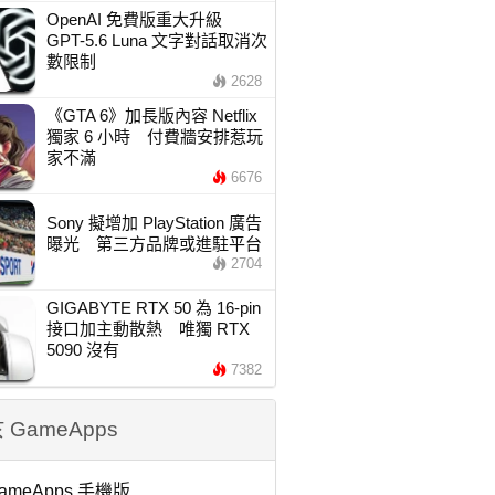
OpenAI 免費版重大升級
GPT-5.6 Luna 文字對話取消次
數限制
2628
《GTA 6》加長版內容 Netflix
獨家 6 小時 付費牆安排惹玩
家不滿
6676
Sony 擬增加 PlayStation 廣告
曝光 第三方品牌或進駐平台
2704
GIGABYTE RTX 50 為 16-pin
接口加主動散熱 唯獨 RTX
5090 沒有
7382
 GameApps
ameApps 手機版