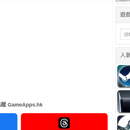
遊戲
人
蹤 GameApps.hk