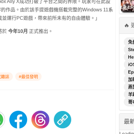
ox Ally X成功打破了平台之間的界限。玩家可在此設
的作品。由於該手提遊戲機搭載完整的Windows 11系
載並運行PC遊戲，帶來前所未有的自由體驗。」
🔥
將於
今年10月
正式推出。
免
St
He
iO
Ep
代雜誌
#最佳發明
加
燕
羊
哥
最
Loading