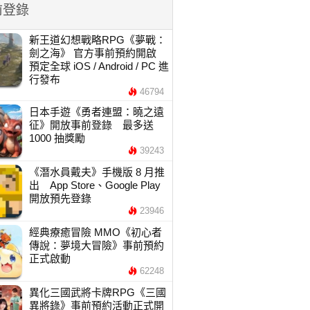
前登錄
新王道幻想戰略RPG《夢戰：
劍之海》 官方事前預約開啟
預定全球 iOS / Android / PC 進
行發布
46794
日本手遊《勇者連盟：曉之遠
征》開放事前登錄 最多送
1000 抽獎勵
39243
《潛水員戴夫》手機版 8 月推
出 App Store、Google Play
開放預先登錄
23946
經典療癒冒險 MMO《初心者
傳說：夢境大冒險》事前預約
正式啟動
62248
異化三國武將卡牌RPG《三國
異將錄》事前預約活動正式開