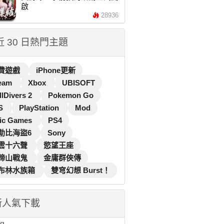
啟
28936
 近 30 日熱門主題
費遊戲
iPhone更新
eam
Xbox
UBISOFT
llDivers 2
Pokemon Go
S
PlayStation
Mod
ic Games
PS4
勒比海盜6
Sony
雲十六聲
慾望王座
蹄山戰鬼
金庸群俠傳
布林水族箱
雙穹幻想 Burst！
新人氣下載
...