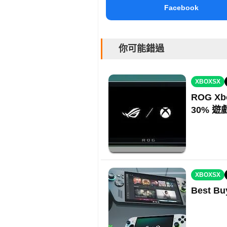
Facebook
你可能錯過
XBOXSX
ROG Xb
30% 遊
XBOXSX
Best B