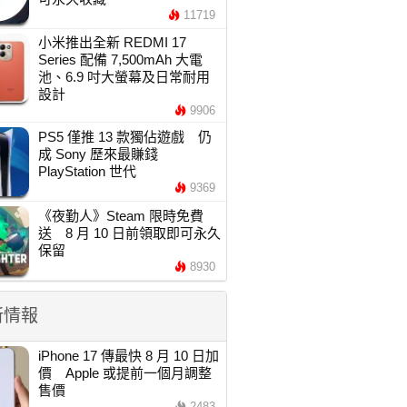
11719
小米推出全新 REDMI 17
Series 配備 7,500mAh 大電
池、6.9 吋大螢幕及日常耐用
設計
9906
PS5 僅推 13 款獨佔遊戲 仍
成 Sony 歷來最賺錢
PlayStation 世代
9369
《夜勤人》Steam 限時免費
送 8 月 10 日前領取即可永久
保留
8930
新情報
iPhone 17 傳最快 8 月 10 日加
價 Apple 或提前一個月調整
售價
2483