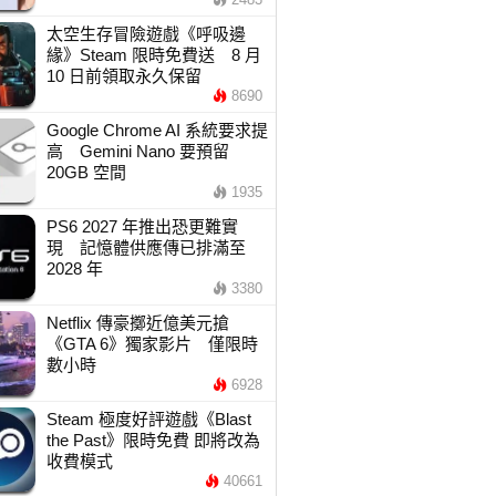
太空生存冒險遊戲《呼吸邊
緣》Steam 限時免費送 8 月
10 日前領取永久保留
8690
Google Chrome AI 系統要求提
高 Gemini Nano 要預留
20GB 空間
1935
PS6 2027 年推出恐更難實
現 記憶體供應傳已排滿至
2028 年
3380
Netflix 傳豪擲近億美元搶
《GTA 6》獨家影片 僅限時
數小時
6928
Steam 極度好評遊戲《Blast
the Past》限時免費 即將改為
收費模式
40661