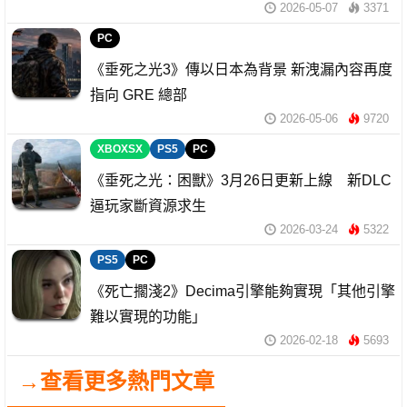
2026-05-07
3371
PC
《垂死之光3》傳以日本為背景 新洩漏內容再度
指向 GRE 總部
2026-05-06
9720
XBOXSX
PS5
PC
《垂死之光：困獸》3月26日更新上線 新DLC
逼玩家斷資源求生
2026-03-24
5322
PS5
PC
《死亡擱淺2》Decima引擎能夠實現「其他引擎
難以實現的功能」
2026-02-18
5693
→查看更多熱門文章