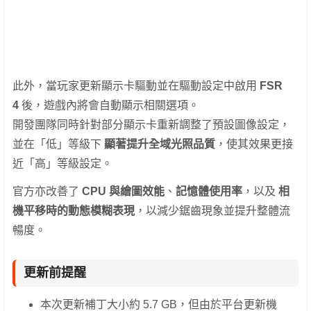
此外，當玩家更新顯示卡驅動並在驅動設定中啟用
FSR
4
後，遊戲內將會自動顯示相關選項。
開發團隊同時針對部分顯示卡重新調整了預設圖像設定，
並在「低」等級下
顯著提升全域光照品質
，使其效果更接
近「高」等級設定。
官方亦改善了
CPU 與繪圖效能
、
記憶體使用率
，以及
相
機平移時的動態模糊表現
，以減少鋸齒現象並提升整體流
暢度。
更新前提醒
本次更新補丁大小約 5.7 GB，但由於平台更新機