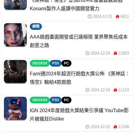
《黑神話：悟空》登頂2024年度最震撼遊戲
Konami製作人盛讚中國開發實力
2024-12-31
8611
網聞
AAA遊戲畫面開發或已達極限 業界聚焦低成本
創意之路
2024-12-29
13203
XBOXSX
PS5
PC
Fami通2024年超流行遊戲大獎公佈 《黑神話：
悟空》輸給4款遊戲
2024-12-24
11123
XBOXSX
PS5
PC
IGN 2024年度遊戲大獎結果引爭議 YouTube影
片被瘋狂Dislike
2024-12-22
11248