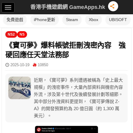
香港手機遊戲網 GameApps.hk
免費遊戲
iPhone更新
Steam
Xbox
UBISOFT
NS2
NS
《寶可夢》爆料帳號拒刪洩密內容 強
硬回應任天堂法務部
2025-10-19
10850
近期，《寶可夢》系列遭遇被稱為「史上最大
規模」的洩密事件，大量內部資料與機密內容
外流，涉及第十世代及後續發展計劃等細節。
其中部分外洩資料更提到，《寶可夢傳說 Z-
A》的開發預算約為 20 億日圓（約 1,300 萬
美元）。