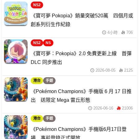
NS2
《寶可夢 Pokopia》銷量突破520萬 四個月或
創系列衍生作紀錄
4小時
706
NS2
NS
《寶可夢：Pokopia》2.0 免費更新上線 首彈
DLC 同步推出
2026-08-05
2125
港台
手遊
《Pokémon Champions》手機版 6 月 17 日推
出 送限定 Mega 雷丘形態
2026-06-16
21006
港台
手遊
《Pokémon Champions》手機版6月17日登
場 事前登錄正式開放