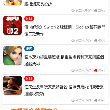
服接爆家長投訴
2026-08-04
2875
NS2
傳《師父》Switch 2 版延期 Sloclap 疑同步開
發三款新作
2026-07-27
4088
網聞
宮本茂力撐重製遊戲 稱重製版有利玩家與整個
遊戲業界
2026-07-24
7673
NS2
任天堂反擊玩家集體訴訟 強調毋須向消費者退
還關稅款項
2026-07-21
4326