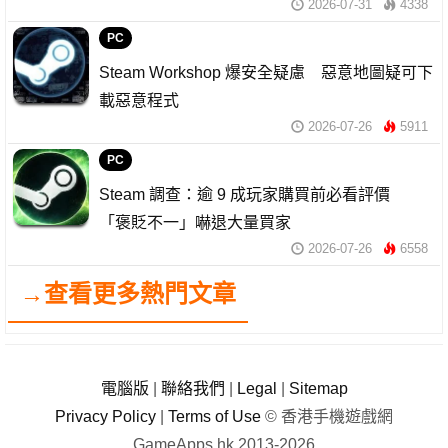
2026-07-31
4338
PC
Steam Workshop 爆安全疑慮 惡意地圖疑可下
載惡意程式
2026-07-26
5911
PC
Steam 調查：逾 9 成玩家購買前必看評價
「褒貶不一」嚇退大量買家
2026-07-26
6558
→查看更多熱門文章
電腦版
|
聯絡我們
|
Legal
|
Sitemap
Privacy Policy
|
Terms of Use
© 香港手機遊戲網
GameApps.hk 2013-2026