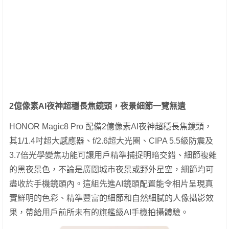
2億像素AI夜神超穩長焦鏡頭，夜景細節一覽無遺
HONOR Magic8 Pro 配備2億像素AI夜神超穩長焦鏡頭，
其1/1.4吋超大感應器、f/2.6超大光圈、CIPA 5.5級防震及
3.7倍光學變焦功能可讓用戶精準捕捉明暗交錯、細節複雜
的黑夜景色，不論是廣闊城市夜景或野外星空，細節均可
盡收於手機鏡頭內。這組先進AI鏡頭配置能令相片呈現真
實鮮明的色彩、精準豐富的細節和自然細膩的人像攝影效
果，帶給用戶前所未有的旗艦級AI手機拍攝體驗。