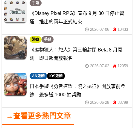
手遊
《Disney Pixel RPG》宣布 9 月 30 日停止營
運 推出約兩年正式結束
2026-07-06
10433
港台
手遊
《魔物獵人：旅人》第三輪封閉 Beta 8 月開
測 即日起開放報名
2026-07-02
12959
AN遊戲
IOS遊戲
日本手遊《勇者連盟：曉之遠征》開放事前登
錄 最多送 1000 抽獎勵
2026-06-29
38799
→查看更多熱門文章