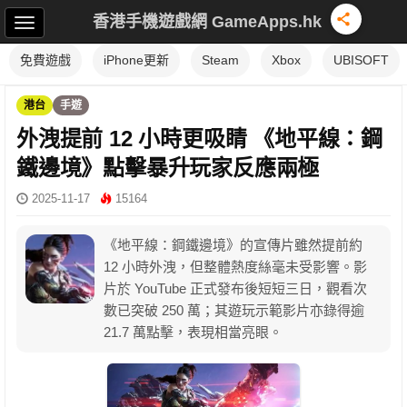
香港手機遊戲網 GameApps.hk
免費遊戲
iPhone更新
Steam
Xbox
UBISOFT
港台
手遊
外洩提前 12 小時更吸睛 《地平線：鋼
鐵邊境》點擊暴升玩家反應兩極
2025-11-17
15164
《地平線：鋼鐵邊境》的宣傳片雖然提前約
12 小時外洩，但整體熱度絲毫未受影響。影
片於 YouTube 正式發布後短短三日，觀看次
數已突破 250 萬；其遊玩示範影片亦錄得逾
21.7 萬點擊，表現相當亮眼。