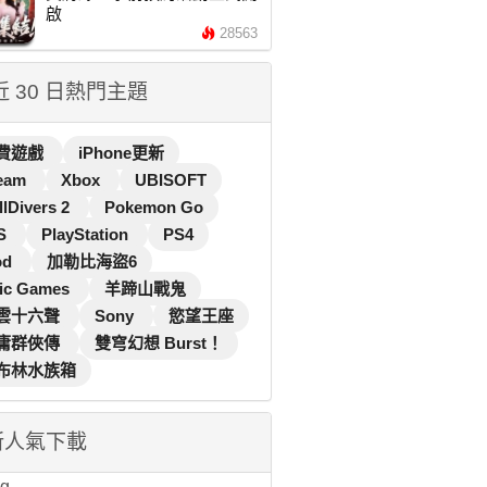
啟
28563
 近 30 日熱門主題
費遊戲
iPhone更新
eam
Xbox
UBISOFT
llDivers 2
Pokemon Go
S
PlayStation
PS4
od
加勒比海盜6
ic Games
羊蹄山戰鬼
雲十六聲
Sony
慾望王座
庸群俠傳
雙穹幻想 Burst！
布林水族箱
新人氣下載
...