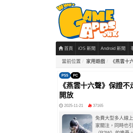
首頁
iOS 新聞
Android 新聞
當前位置
家用遊戲
《燕雲十
PS5
PC
《燕雲十六聲》保證不
開放
2025-11-21
37165
免費大型多人線
家關注，同時也
（P2W）的擔憂。面