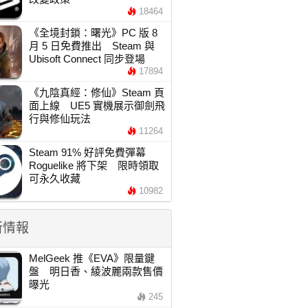
18464
《全境封鎖：曙光》PC 版 8
月 5 日免費推出 Steam 與
Ubisoft Connect 同步登場
17894
《九陰真經：修仙》Steam 頁
面上線 UE5 實機展示御劍飛
行與修仙玩法
11264
Steam 91% 好評免費彈幕
Roguelike 將下架 限時領取
可永久收藏
10982
新情報
MelGeek 推《EVA》限量鍵
盤 明日香、綾波麗兩款售價
曝光
245