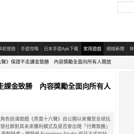
搜
尋
事前登錄
手遊攻略
日本手遊Apk下載
家用遊戲
網絡新聞
休
六聲》保證不走課金致勝 內容獎勵全面向所有人開放
走課金致勝 內容獎勵全面向所有人
上角色扮演遊戲《燕雲十六聲》自公開以來備受全球玩
引發社群對其未來獲利模式及是否會出現「付費致勝」
對疑慮，開發商 Everstone Studio 近日正式向社