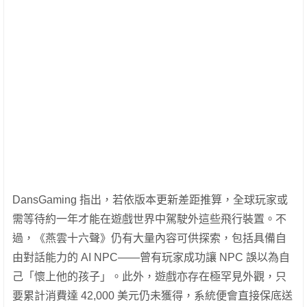
DansGaming 指出，若依版本更新差距推算，全球玩家或
需等待約一年才能在遊戲世界中駕駛外這些飛行裝置。不
過，《燕雲十六聲》仍有大量內容可供探索，包括具備自
由對話能力的 AI NPC——曾有玩家成功讓 NPC 誤以為自
己「懷上他的孩子」。此外，遊戲亦存在極罕見外觀，只
要累計消費達 42,000 美元仍未獲得，系統便會直接保底送