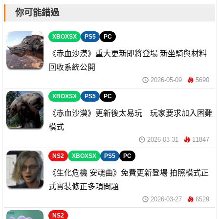
你可能錯過
XBOXSX
PS5
PC
《赤血沙漠》重大更新即將登場 新坐騎與材料
回收系統公開
2026-05-09
5690
XBOXSX
PS5
PC
《赤血沙漠》更新後太易玩 玩家要求加入困難
模式
2026-03-31
11847
NS2
XBOXSX
PS5
PC
《生化危機 安魂曲》免費更新登場 拍照模式正
式實裝修正多項問題
2026-03-27
6529
NS2