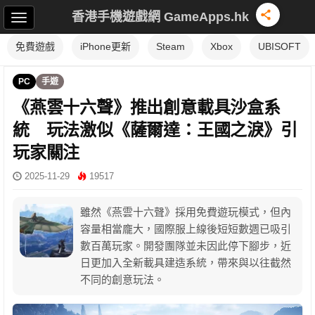
香港手機遊戲網 GameApps.hk
免費遊戲
iPhone更新
Steam
Xbox
UBISOFT
PC
手遊
《燕雲十六聲》推出創意載具沙盒系
統 玩法激似《薩爾達：王國之淚》引
玩家關注
2025-11-29
19517
雖然《燕雲十六聲》採用免費遊玩模式，但內
容量相當龐大，國際服上線後短短數週已吸引
數百萬玩家。開發團隊並未因此停下腳步，近
日更加入全新載具建造系統，帶來與以往截然
不同的創意玩法。