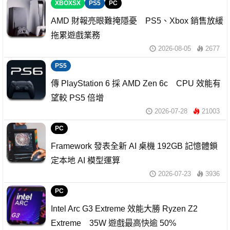
XBOXSX
PS5
PC
AMD 財報亮眼難掩隱憂 PS5、Xbox 銷售放緩
拖累遊戲業務
2026-08-05
2677
PS5
傳 PlayStation 6 採 AMD Zen 6c CPU 效能有
望較 PS5 倍增
2026-07-28
21003
PC
Framework 發表全新 AI 桌機 192GB 記憶體鎖
定本地 AI 模型運算
2026-07-23
3936
PC
Intel Arc G3 Extreme 效能大勝 Ryzen Z2
Extreme 35W 遊戲最高快逾 50%