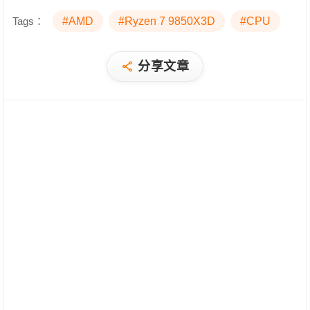
Tags：
#AMD
#Ryzen 7 9850X3D
#CPU
分享文章