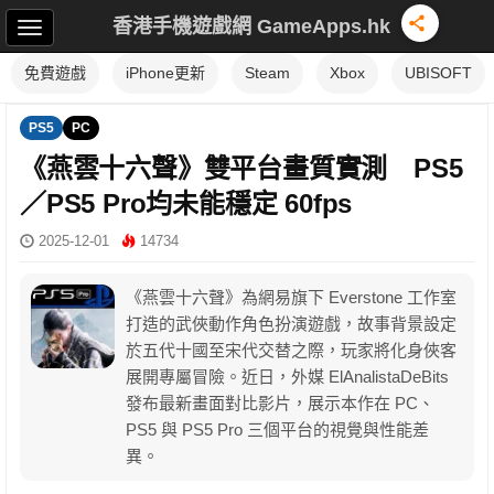
香港手機遊戲網 GameApps.hk
免費遊戲
iPhone更新
Steam
Xbox
UBISOFT
PS5
PC
《燕雲十六聲》雙平台畫質實測 PS5
／PS5 Pro均未能穩定 60fps
2025-12-01
14734
《燕雲十六聲》為網易旗下 Everstone 工作室
打造的武俠動作角色扮演遊戲，故事背景設定
於五代十國至宋代交替之際，玩家將化身俠客
展開專屬冒險。近日，外媒 ElAnalistaDeBits
發布最新畫面對比影片，展示本作在 PC、
PS5 與 PS5 Pro 三個平台的視覺與性能差
異。