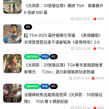
《光與影：33號遠征隊》橫掃 TGA 銷量暴升
6 倍破 600 萬
2025-12-16
8906
PC
1️⃣ TGA 2025 最終揭曉引爭議 《高嶺鐵衛》
全球首發惹玩家不滿被喻為《星嗚特攻》2.0
2025-12-16
7019
XBOXSX
PS5
PC
《光與影：33號遠征隊》TGA奪年度遊戲後更
新曝光 「Chic」激凸新服裝掀玩家熱議
2025-12-14
28114
XBOXSX
PS5
PC
法國總統馬克龍再度祝賀《光與影：33號遠征
隊》 TGA 奪 9 獎創紀錄
2025-12-14
8101