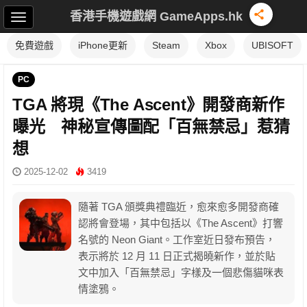
香港手機遊戲網 GameApps.hk
免費遊戲
iPhone更新
Steam
Xbox
UBISOFT
PC
TGA 將現《The Ascent》開發商新作
曝光 神秘宣傳圖配「百無禁忌」惹猜
想
2025-12-02
3419
隨著 TGA 頒獎典禮臨近，愈來愈多開發商確
認將會登場，其中包括以《The Ascent》打響
名號的 Neon Giant。工作室近日發布預告，
表示將於 12 月 11 日正式揭曉新作，並於貼
文中加入「百無禁忌」字樣及一個悲傷貓咪表
情塗鴉。