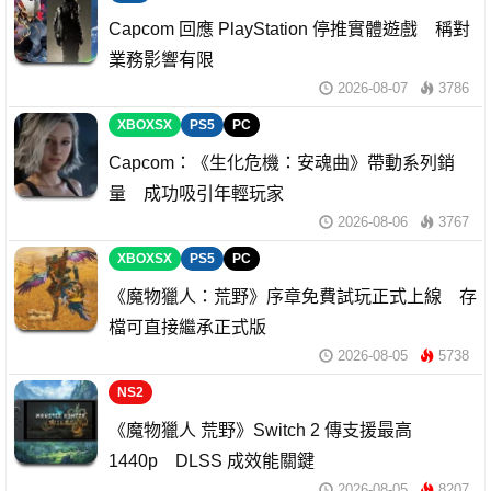
Capcom 回應 PlayStation 停推實體遊戲 稱對
業務影響有限
2026-08-07
3786
XBOXSX
PS5
PC
Capcom：《生化危機：安魂曲》帶動系列銷
量 成功吸引年輕玩家
2026-08-06
3767
XBOXSX
PS5
PC
《魔物獵人：荒野》序章免費試玩正式上線 存
檔可直接繼承正式版
2026-08-05
5738
NS2
《魔物獵人 荒野》Switch 2 傳支援最高
1440p DLSS 成效能關鍵
2026-08-05
8207